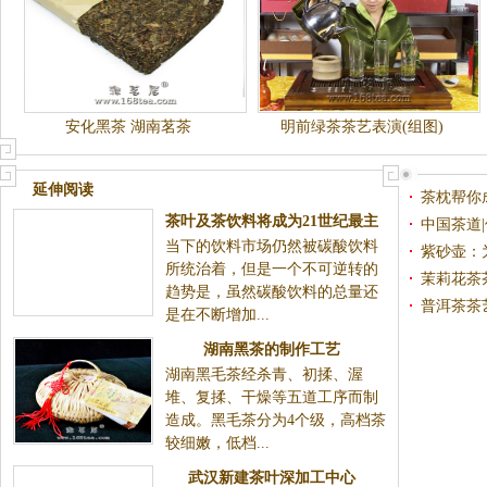
安化黑茶 湖南茗茶
明前绿茶茶艺表演(组图)
延伸阅读
茶枕帮你
茶叶及茶饮料将成为21世纪最主
中国茶道
当下的饮料市场仍然被碳酸饮料
流饮料
紫砂壶：
所统治着，但是一个不可逆转的
茉莉花茶
趋势是，虽然碳酸饮料的总量还
普洱茶茶
是在不断增加...
湖南黑茶的制作工艺
湖南黑毛茶经杀青、初揉、渥
堆、复揉、干燥等五道工序而制
造成。黑毛茶分为4个级，高档茶
较细嫩，低档...
武汉新建茶叶深加工中心