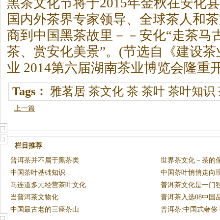
黑茶
文化节将于2015年金秋在安化
国内外茶界专家领导、全球茶人和茶
商到中国
黑茶
故里－－安化“走茶马
茶
、赏安化美景”。(节选自《建设茶
业 2014第六届湖南茶业博览会隆重
Tags：
雅茗居
茶文化
茶
茶叶
茶叶知识
上一篇
栏目推荐
普洱茶并不属于黑茶类
世界茶文化－茶的
中国茶叶基础知识
中国茶叶悄悄走向
马连道多元经营茶叶文化
普洱茶文化是一门
当普洱茶文物化
普洱茶入选08中国品
中国最古老的三座茶山
普洱茶:中国式奢侈 (