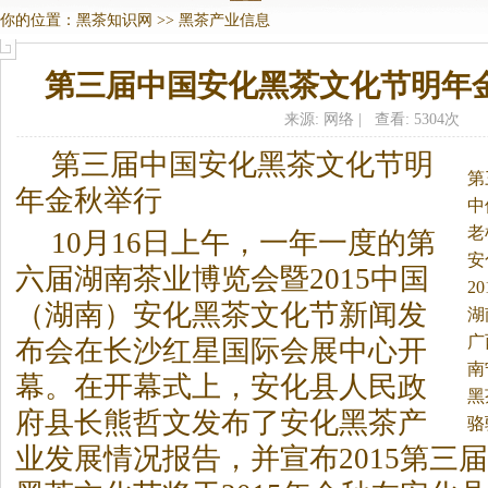
你的位置：
黑茶知识网
>>
黑茶产业信息
第三届中国安化黑茶文化节明年
来源: 网络 | 查看: 5304次
第三届中国安化
黑茶
文化节明
第
年金秋举行
中
老
10月16日上午，一年一度的第
安
六届湖南茶业博览会暨2015中国
2
（湖南）安化
黑茶
文化节新闻发
湖
广
布会在长沙红星国际会展中心开
南
幕。
在开幕式上，安化县人民政
黑
府县长熊哲文发布了安化
黑茶
产
骆
业发展情况报告，并宣布2015第三