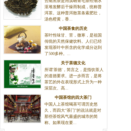
云南黑茶是用滇晒青毛茶经潮水
沤堆发酵后干燥而制成，统称普
洱茶。这种普洱散茶条索肥壮，
汤色橙黄，香...
中国茶食的历史
茶叶性味甘、苦，微寒，是祖国
传统的天然保健饮料。人们已经
发现茶叶中所含的化学成分达到
了500多种。...
关于茶德文化
所谓'茶德'，简言之，是指饮茶人
的道德要求。进一步而言，是将
茶艺的外在表现形式上升为一种
深层次、高...
中国茶馆的四大茶门
中国人上茶馆喝茶可谓历史悠
久，而四大“茶门”的说法就是对
那些茶馆风气最盛的城市的简
称。如果现在要...