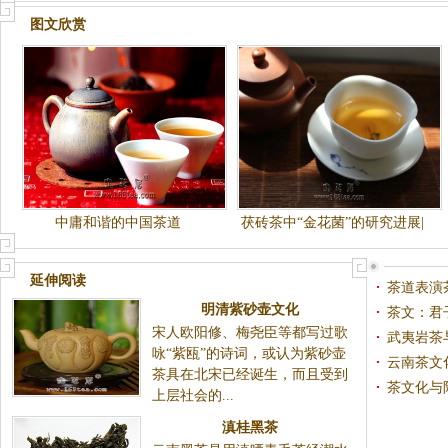
图文欣赏
中庸和谐的中国茶道
茯砖茶中“金花菌”的研究进展|
黑茶金花
延伸阅读
茶道表演
明清紫砂壶文化
茶文：君
宋人欧阳修、梅尧臣等都写过歌
武夷岩茶
咏“紫瓯”的诗词，或认为紫砂壶
云南茶文
茶具在北宋已经诞生，而且受到
茶文化与
上层社会的...
滇桂黑茶