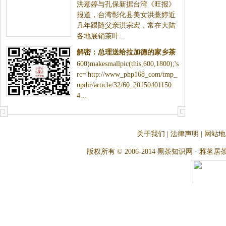
洪薏婷与孔保新据台湾《旺报》
代嫡孙
报道，台湾彰化县美女洪薏婷近
几年跟随父亲洪宗宏，常在大陆
各地展销茶叶...
解密：总理送给拉加德的家乡茶
600)makesmallpic(this,600,1800);'s
叶
rc='http://www_php168_com/tmp_
updir/article/32/60_20150401150
4...
关于我们
|
法律声明
|
网站地
版权所有 © 2006-2014 黑茶知识网 · 雅茗居茶文化网