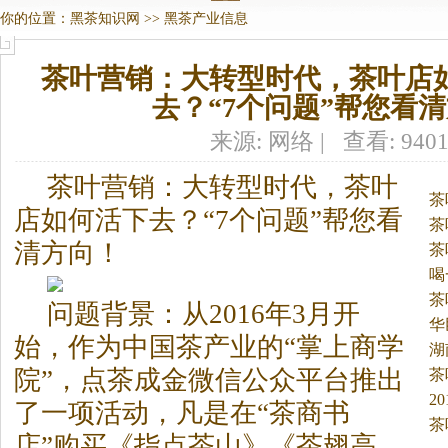
你的位置：
黑茶知识网
>>
黑茶产业信息
茶叶营销：大转型时代，茶叶店
去？“7个问题”帮您看
来源: 网络 | 查看: 940
茶叶营销：大转型时代，茶叶
茶
店如何活下去？“7个问题”帮您看
茶
清方向！
茶
喝
茶
问题背景：从2016年3月开
华
始，作为中国茶产业的“掌上商学
湖
院”，点茶成金微信公众平台推出
茶
2
了一项活动，凡是在“茶商书
茶
店”购买《指点茶山》《茶翅高