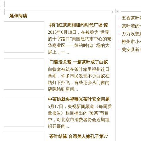
欣赏
馆、茶庄大黄页
延伸阅读
五香茶叶
祁门红茶亮相纽约时代广场 惊
茶叶渣的
2015年6月18日，在被称为“世界
艳四方
万万没想
的十字路口”美国纽约市中心的繁
郴州市小
华商业区——纽约时代广场的大
瓮安县新
屏上，一...
门窗没关紧 一箱茶叶成了白蚁
白蚁窝被筑在茶叶箱里福州连日
窝
暴雨，许多市民发现不少白蚁在
路灯下扑飞，有些还会从门窗的
缝隙钻到房间...
中茶协就央视曝光茶叶安全问题
5月17日，央视新闻频道《每周质
作出说明
量报告》栏目播出的“验茶”节目
中，对北京市消费者协会近期组
织开展的...
茶叶结缘 台湾美人嫁孔子第77