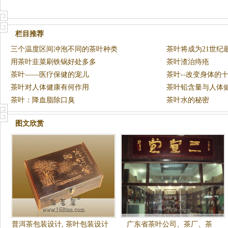
栏目推荐
三个温度区间冲泡不同的茶叶种类
茶叶将成为21世纪
用茶叶韭菜刷铁锅好处多多
茶叶渣治痔疮
茶叶——医疗保健的宠儿
茶叶--改变身体的
茶叶对人体健康有何作用
茶叶铅含量与人体
茶叶：降血脂除口臭
茶叶水的秘密
图文欣赏
普洱茶包装设计, 茶叶包装设计
广东省茶叶公司、茶厂、茶