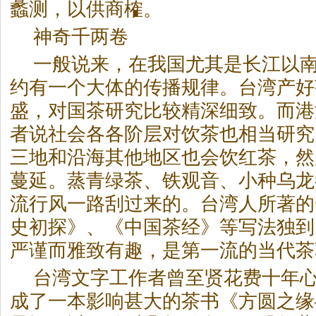
蠡测，以供商榷。
神奇千两卷
一般说来，在我国尤其是长江以
约有一个大体的传播规律。台湾产好
盛，对国茶研究比较精深细致。而港
者说社会各各阶层对饮茶也相当研究
三地和沿海其他地区也会饮红茶，然
蔓延。蒸青绿茶、铁观音、小种乌龙
流行风一路刮过来的。台湾人所著的
史初探》、《中国茶经》等写法独到
严谨而雅致有趣，是第一流的当代茶
台湾文字工作者曾至贤花费十年心血
成了一本影响甚大的茶书《方圆之缘