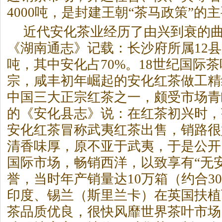
4000吨，是封建王朝“茶马政策”的
近代安化茶业经历了由兴到衰的曲折
《湖南通志》记载：长沙府所属12县，
吨，其中安化占70%。18世纪国际
宗，咸丰初年崛起的安化红茶做工精
中国三大正宗红茶之一，颇受市场青
的《安化县志》说：在红茶初兴时，
安化红茶冒称武夷红茶出售，销路很
清香味厚，原不亚于武夷，于是公开
国际市场，畅销西洋，以致享有“无
誉，当时年产销量达10万箱（约合30
印度、锡兰（斯里兰卡）在英国扶植
茶品质优良，很快风靡世界茶叶市场