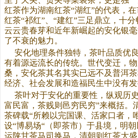
至于天尖、贡尖等菜装茶，更是独一
红茶作为湖南红茶“湖红”的代表，
红茶“祁红”、“建红”三足鼎立，十
云云贵春芽和近年新崛起的安化银毫
了不衰的魅力。
安化地理条件独特，茶叶品质优
有着源远流长的传统。世代变迁，物
桑，安化茶其名其实已远不及普洱茶
经济、社会发展和造福民生中没有发
茶叶对于安化的重要性，纵观历史
富民富，茶贱则邑穷民穷”来概括。
茶碑载“所赖以完国课、活家口者，
设“博易场“（即茶市）于县境，明朝
运陕甘茶马司换马，清朝则红茶大盛，