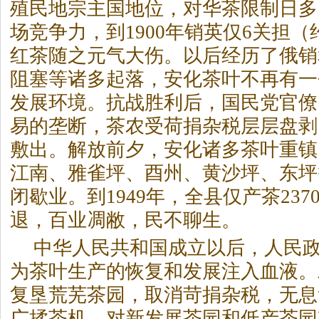
殖民地宗主国地位，对华茶限制日多
场竞争力，到1900年销英仅6关担（
红茶随之元气大伤。以后经历了俄销
阻塞等诸多起落，安化茶叶不再有一
发展环境。抗战胜利后，国民党官僚
易的垄断，茶农受荷捐杂税层层盘剥
敷出。解放前夕，安化诸多茶叶重镇
江南、雅雀坪、酉州、黄沙坪、东坪
闭歇业。到1949年，全县仅产茶23
退，百业凋敝，民不聊生。
中华人民共和国成立以后，人民
为茶叶生产的恢复和发展注入血液。
复垦荒芜茶园，取消苛捐杂税，无息
广揉茶机，对新发展茶园和低产茶园