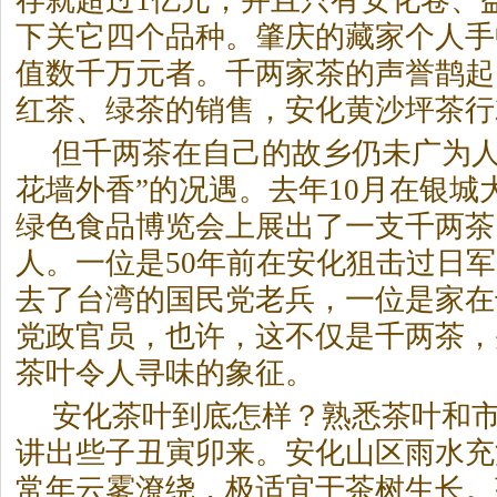
存就超过1亿元，并且只有安化卷、
下关它四个品种。肇庆的藏家个人手
值数千万元者。千两家茶的声誉鹊起
红茶、绿茶的销售，安化黄沙坪茶行
但千两茶在自己的故乡仍未广为人
花墙外香”的况遇。去年10月在银城
绿色食品博览会上展出了一支千两茶
人。一位是50年前在安化狙击过日
去了台湾的国民党老兵，一位是家在
党政官员，也许，这不仅是千两茶，
茶叶令人寻味的象征。
安化茶叶到底怎样？熟悉茶叶和
讲出些子丑寅卯来。安化山区雨水充
常年云雾潦绕，极适宜于茶树生长。