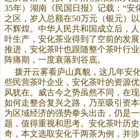
35年）湖南《民国日报》记载：“安
之区，岁入总额在50万元（银元）以
不辉煌。中华人民共和国成立后，人
叶生产，安化茶业得到了空前的发展
推进，安化茶叶也跟随整个茶叶行业
阵痛期，一度衰落到谷底。
拨开云雾看庐山真貌，这几年安
些民营茶叶企业，安化茶叶的资源优
风犹在。威古今之势虽然不同，在现
如何走整合复兴之路，乃至吸引资本
为区域经济的强势拳头出击，仍是一
题，值得重视和思考。安化茶叶历史
奇，本文选取安化千两茶为例，并涉