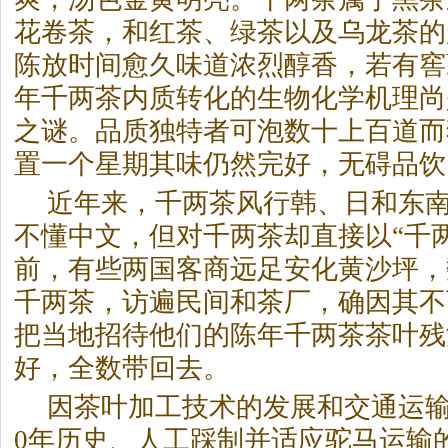
花卷茶，和红茶、绿茶以及乌龙茶的
陈放时间愈久味道浓烈醇香，若有窖
年千两茶内质转化的生物化学机理尚
之谜。品质独特者可泡数十上百道而
置一个星期其味仍然完好，无碍品饮
近年来，千两茶风行韩、日和东
不懂中文，但对千两茶却直接以“千
前，有些两国客商远足安化黄沙坪，
千两茶，访遍民间和茶厂，确因其不
把当地招待他们的陈年千两茶茶叶残
好，全数带回去。
因茶叶加工技术的发展和交通运输
0年历史、人工踩制并适应驼马运输的