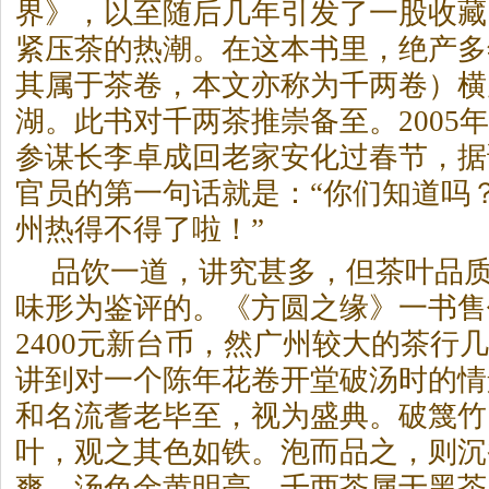
界》，以至随后几年引发了一股收藏
紧压茶的热潮。在这本书里，绝产多
其属于茶卷，本文亦称为千两卷）横
湖。此书对千两茶推崇备至。2005
参谋长李卓成回老家安化过春节，据
官员的第一句话就是：“你们知道吗
州热得不得了啦！”
品饮一道，讲究甚多，但茶叶品
味形为鉴评的。《方圆之缘》一书售
2400元新台币，然广州较大的茶行
讲到对一个陈年花卷开堂破汤时的情
和名流耆老毕至，视为盛典。破篾竹
叶，观之其色如铁。泡而品之，则沉
爽，汤色金黄明亮。千两茶属于
黑茶