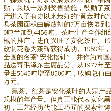
贴，采取一系列奖售措施，鼓励了茶
产进入了有史以来最好的“黄金时代”。
县茶园面积由解放初的7万亩恢复到10
0吨半加到4456吨。茶叶生产全作
械的推广，进而兴旺了安化茶叶。19
改制花卷为茶砖获得成功。1959年
全国的名茶“安化松针”，并作为向国
品送寄毛泽东主席品尝。从1977年至
量由5645吨增至8500吨，收购总值由
万元。
黑茶
、红茶是安化茶叶的大宗产
规模的年产量。但真正能代表安化
黑
初，工艺经历代能工巧匠的探索和铸