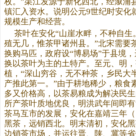
枚。”渠江发源于新化西北，经溆浦
镇汇入资水。说明公元9世纪时安化
规模生产和经营。
茶叶在安化“山崖水畔，不种自生
殖无几，惟茶甲诸州县。”北宋需要
换购马匹，政府设“博易场”于县境
换以茶叶为主的土特产。至元、明，
植，“深山穷谷，无不种茶，乡民大
产推此第一。”由于耕地稀少，粮食
多又价格高，以茶易粮成为解决民生
所产茶叶质地优良，明洪武年间即有
茶马互市的发展，安化在嘉靖三年（1
黑茶
，远销西北。明末清初，安化
黑
边销茶市场，并运往晋、陕、冀等省