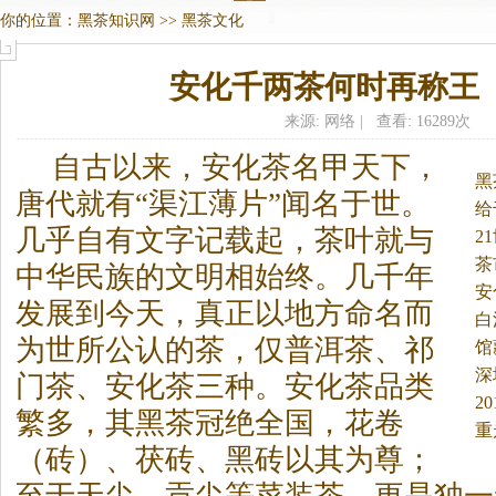
你的位置：
黑茶知识网
>>
黑茶文化
安化千两茶何时再称王
来源: 网络 | 查看: 16289次
自古以来，安化茶名甲天下，
黑
唐代就有“渠江薄片”闻名于世。
给
几乎自有文字记载起，茶叶就与
2
茶
中华民族的文明相始终。几千年
安
发展到今天，真正以地方命名而
白
为世所公认的茶，仅普洱茶、祁
馆
深
门茶、安化茶三种。安化茶品类
2
繁多，其
黑茶
冠绝全国，花卷
重
（砖）、茯砖、黑砖以其为尊；