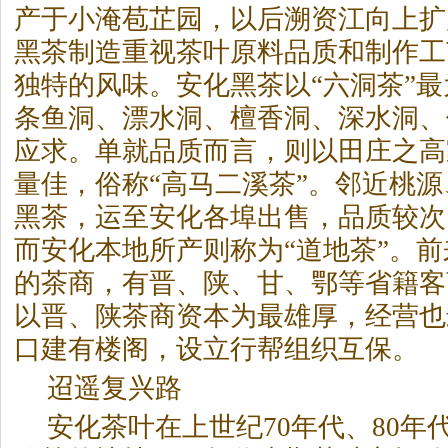
产于小淹苞芷园，以后溯资江向上扩
黑茶
制造重视茶叶原料品质和制作工
独特的风味。安化
黑茶
以“六洞茶”
条鱼洞、漂水洞、檀香洞、深水洞、
应求。单就品质而言，则以田庄之高
量佳，俗称“高马二溪茶”。邻近桃
黑茶
，运至安化各埠出售，品质较次
而安化本地所产则称为“道地茶”。
的茶商，有晋、陕、甘、鄂等省籍客
以晋、陕茶商资本为最雄厚，经营也
口建有楼阁，设立行帮组织互保。
迢遥复兴路
安化茶叶在上世纪70年代、80年