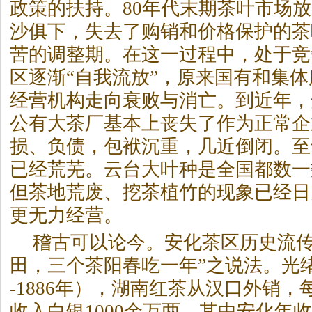
政策的扶持。80年代末期茶叶市场
沙俱下，失去了购销和价格保护的茶
苦的调整期。在这一过程中，处于竞
区逐渐“自我流放”，原来国有和集
经营机构走向衰败与消亡。到近年，
公有大茶厂基本上丧失了作为正常企
损、负债，包袱沉重，几近倒闭。至
已经荒芜。云台大叶种是全国都数一
但茶地荒废、挖茶植竹的现象已经日
更无力经营。
稽古可以论今。安化茶区历史流传
田，三个茶阳春吃一年”之说法。光绪6
-1886年），湖南红茶从汉口外销，
收入白银1000余万两，其中安化年收入