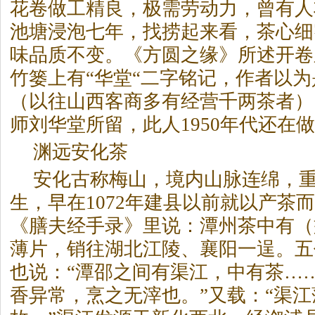
花卷做工精良，极需劳动力，曾有人
池塘浸泡七年，找捞起来看，茶心细
味品质不变。《方圆之缘》所述开卷
竹篓上有“华堂“二字铭记，作者以
（以往山西客商多有经营千两茶者）
师刘华堂所留，此人1950年代还在
渊远安化茶
安化古称梅山，境内山脉连绵，
生，早在1072年建县以前就以产茶
《膳夫经手录》里说：潭州茶中有（
薄片，销往湖北江陵、襄阳一逞。五
也说：“潭邵之间有渠江，中有茶…
香异常，烹之无滓也。”又载：“渠