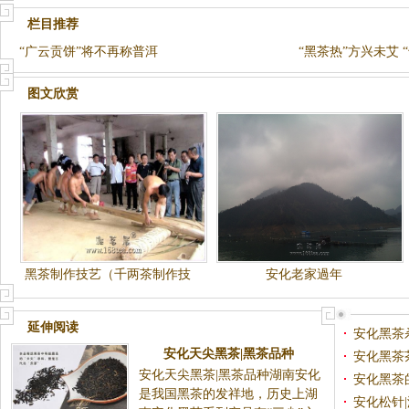
栏目推荐
“广云贡饼”将不再称普洱
“黑茶热”方兴未艾 
图文欣赏
黑茶制作技艺（千两茶制作技
安化老家過年
艺）
延伸阅读
安化黑茶
安化天尖黑茶|黑茶品种
安化黑茶
安化天尖黑茶|黑茶品种湖南安化
安化黑茶
是我国黑茶的发祥地，历史上湖
安化松针