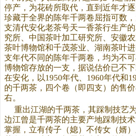
停产，为花砖所取代，直到近年才逐
珍藏于全界的陈年千两卷屈指可数，
支清代安化老茶号天一香茶行生产的
究所、中国茶叶加工研究所、安徽农
茶叶博物馆和千茂茶业、湖南茶叶进
支年代不同的陈年千两卷，均为不可
博物馆存放的一支，据说估价已不下2
在安化，以1950年代、1960年代和
的千两茶，四个卷（即四支）的售价
右。
重出江湖的千两茶，其踩制技艺
边江曾是千两茶的主要产地踩制技术
掌握，立有传子（媳）不传女（婿）