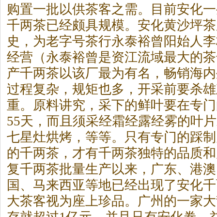
购置一批以供茶客之需。目前安化一
千两茶已经颇具规模。安化黄沙坪茶厂
史，为老字号茶行永泰裕曾阳始人李
经营（永泰裕曾是资江流域最大的茶
产千两茶以该厂最为有名，畅销海内
过程复杂，规矩也多，开采前要杀雄
重。原料讲究，采下的鲜叶要在专门
55天，而且须采经霜经露经雾的叶
七星灶烘烤，等等。只有专门的踩制
的千两茶，才有千两茶独特的品质和风
复千两茶批量生产以来，广东、港澳
国、马来西亚等地已经出现了安化千
大茶客视为座上珍品。广州的一家大