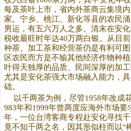
每及茶叶上市，省内外茶商云集境内，
家。宁乡、桃江、新化等县的农民涌
男运，有五六万人之多。清末在安化
税收最旺时年达40万两白银。从目
种茶、加工茶和经营茶仍是有利可图
区农民而方是不输其他经济作物种植
叶得天独厚的品质、民间深厚的加工
尤其是安化茶强大市场融入能力，具
础。
以千两茶为例，尽管1958年改成
983年和1999年曾两度应海外市场要
年，一位台湾客商专程赴安化寻找千
竟不知千两之名，因其形似柱而以“