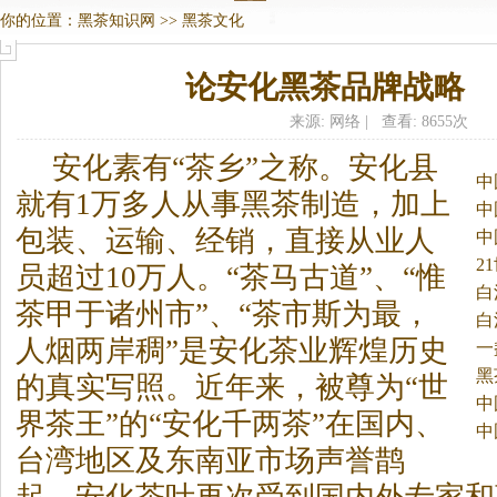
你的位置：
黑茶知识网
>>
黑茶文化
论安化黑茶品牌战略
来源: 网络 | 查看: 8655次
安化素有“茶乡”之称。
安化县
中
就有1万多人从事
黑茶
制造，加上
中
包装、运输、经销，直接从业人
中
2
员超过10万人。“茶马古道”、“惟
白
茶甲于诸州市”、“茶市斯为最，
白
人烟两岸稠”是安化茶业辉煌历史
一
黑
的真实写照。近年来，被尊为“世
中
界茶王”的“安化千两茶”在国内、
中
台湾地区及东南亚市场声誉鹊