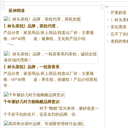
把壶
旦的区别
延伸阅读
芒果奶茶，Y
〖岭头茶枕〗品牌，茶枕代理，
〖岭头茶
产品分类：家居用品/床上用品/
茶枕加盟
枕有限公
安化黑茶
枕套出厂价：主要规格：60*40
招全国各
忘不了你
用 途：健康枕，文化枕产品
老妈的焦
介绍 “一...
〖岭头茶枕〗品牌，一枕茶香系
产品分类：家居用品/床上用品/
列茶枕，诚招全国各区域代理
枕套出厂价：主要规格：60*40
商！
用 途：养生枕，保健枕！产
品介绍茶枕市...
千年紫砂几时方能唤醒品牌意识
对于“陶
都”宜兴来讲，紫砂壶是一个不折
不扣的名片，实至名归的品牌。
但...
凤冈举办茶叶品牌、市场暨管理
“有茶叶加工厂的企业，就应该成
研讨会(图)