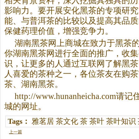
相关背景资料，深入挖掘其独具的历
影响力。要开展安化
黑茶
的专项研究
能、与普洱茶的比较以及提高其品质
保健药理价值，增强竞争力。
湖南
黑茶
网上商城在致力于
黑茶
你湖南
黑茶
网进行全面的推广，收集
识，让更多的人通过互联网了解
黑茶
人喜爱的茶种之一，各位茶友在购茶
茶
、湖南
黑茶
。
http://www.hunanheicha.com
城的网址。
Tags：
雅茗居
茶文化
茶
茶叶
茶叶知识
上一篇