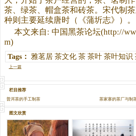
大，开始了茶户经营的，茶、茗制作
茶、绿茶、帽盒茶和砖茶。宋代制茶
种则主要延续唐时（《蒲圻志》）。
本文来自: 中国
黑茶
论坛(http://www
m)
Tags：
雅茗居
茶文化
茶
茶叶
茶叶知识
上一篇
栏目推荐
普洱茶的手工制茶
茶家寨的茶厂与制
图文欣赏