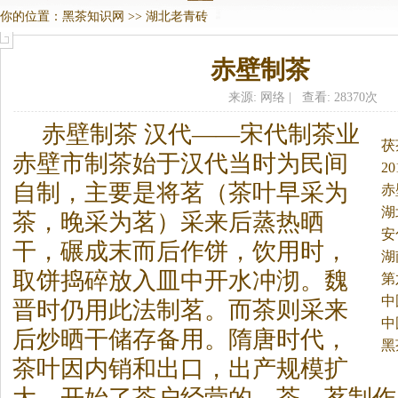
你的位置：
黑茶知识网
>>
湖北老青砖
赤壁制茶
来源: 网络 | 查看: 28370次
赤壁制茶 汉代——宋代制茶业
茯
赤壁市制茶始于汉代当时为民间
2
自制，主要是将茗（茶叶早采为
赤
湖
茶，晚采为茗）采来后蒸热晒
安
干，碾成末而后作饼，饮用时，
湖
取饼捣碎放入皿中开水冲沏。
魏
第
中
晋时仍用此法制茗。而茶则采来
中
后炒晒干储存备用。隋唐时代，
3
黑
茶叶因内销和出口，出产规模扩