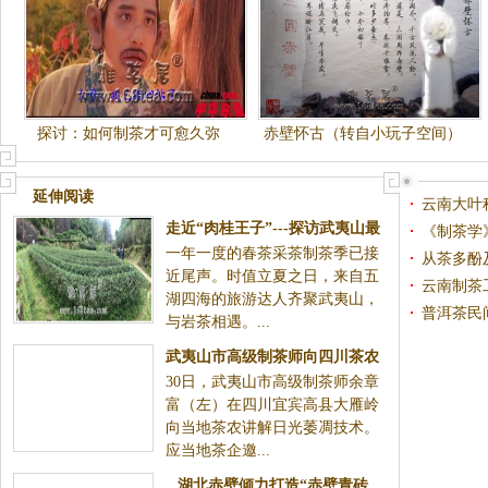
探讨：如何制茶才可愈久弥
赤壁怀古（转自小玩子空间）
香？
云水吟
延伸阅读
云南大叶
走近“肉桂王子”---探访武夷山最
《制茶学》
一年一度的春茶采茶制茶季已接
大的手工制茶工坊
从茶多酚
近尾声。时值立夏之日，来自五
宜性
云南制茶
湖四海的旅游达人齐聚武夷山，
普洱茶民
与岩茶相遇。...
武夷山市高级制茶师向四川茶农
30日，武夷山市高级制茶师余章
传授制茶技艺
富（左）在四川宜宾高县大雁岭
向当地茶农讲解日光萎凋技术。
应当地茶企邀...
湖北赤壁倾力打造“赤壁青砖