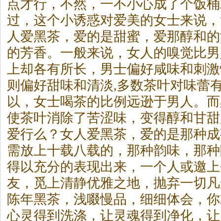
点才行，不然，一不小心成了个饭桶
过，这个小诱惑对爱美的女士来说，
人爱
黑茶
，爱的是甜蜜，爱那醇和的
的芳香。一般来说，女人的嗅觉比男
上却各有所长，男士偏好咸味和刺激
则偏好甜味和清淡,多数茶叶对味蕾
以，女士喝茶的比例远逊于男人。而
使茶叶消除了苦涩味，变得醇和甘甜
爱行么？女人爱
黑茶
，爱的是那种成
需放上十载八载的，那种韵味，那种
得以充分的表现出来，一个人或邀上
友，觅上清静优雅之地，抛弃一切凡
陈年
黑茶
，浅啜慢品，细细体会，你
心灵得到洗涤，让灵魂得到净化，让