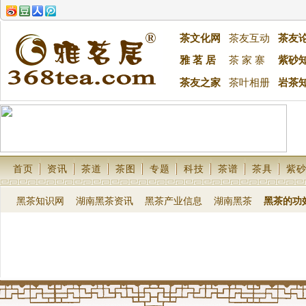
茶文化网
茶友互动
茶友
雅 茗 居
茶 家 寨
紫砂
茶友之家
茶叶相册
岩茶
首页
资讯
茶道
茶图
专题
科技
茶谱
茶具
紫
黑茶知识网
湖南黑茶资讯
黑茶产业信息
湖南黑茶
黑茶的功