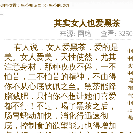
你的位置：
黑茶知识网
>>
黑茶的功效
其实女人也爱黑茶
来源: 网络 | 查看: 325
有人说，女人爱
黑茶
，爱的是
中
美。
女人爱美，天性使然，尤其
中
注意身材，那种孜孜不倦，一不
茶
中
怕苦，二不怕苦的精神，不由得
“
你不从心底钦佩之至。
黑茶
能降
湖
脂减肥，只怕你不想让她们喜爱
白
中
都不行！不过，喝了
黑茶
之后，
2
肠胃蠕动加快，消化得迅速彻
湖
底，控制食的欲望能力也得增加