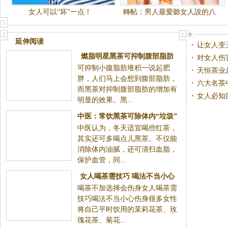
女人可以“坏”一点！
轉帖：男人最愛聽女人說的八
句情話
延伸阅读
让女人变
燃脂明星黑茶可抑制腹部脂肪
对女人伤
可抑制小腹脂肪堆积一说起肥
天恒茶业
胖，人们马上会想到腹部脂肪，
六大名茶
而黑茶对抑制腹部脂肪的增加有
女人必知
明显的效果。黑...
中医：常饮黑茶可除体内“垃圾”
中医认为，冬天适宜喝些红茶，
其实还可多喝点儿黑茶。不仅能
消除体内油腻，还可清扫血脂，
保护血管，同...
女人喝茶需技巧 喝法不当小心
喝茶不加选择会伤身女人喝茶需
伤身
技巧喝法不当小心伤身很多女性
将自己平时饮用的茉莉花茶、玫
瑰花茶、菊花...