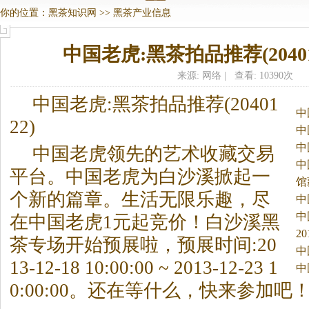
你的位置：
黑茶知识网
>>
黑茶产业信息
中国老虎:黑茶拍品推荐(20401
来源: 网络 | 查看: 10390次
中国老虎:
黑茶
拍品推荐(20401
中
22)
中
中
中国老虎领先的艺术收藏交易
中
平台。
中国老虎为白沙溪掀起一
馆
个新的篇章。生活无限乐趣，尽
中
中
在中国老虎1元起竞价！白沙溪
黑
2
茶
专场开始预展啦，预展时间:20
闻
中
13-12-18 10:00:00 ~ 2013-12-23 1
中
0:00:00。还在等什么，快来参加吧！www.