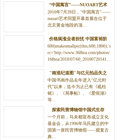
“中国寓言”——NUOART艺术
2010年7月28日，“中国寓言”——
同盟开幕
nuoart艺术同盟开幕首展在位于
北京黄金地段的顶...
价格疯涨业者担忧 中国富裕阶
600)makesmallpic(this,600,1800);'s
层抢购红珊瑚
rc='http://www.368tea.com/photos/
168tea/2010/07/60_20100720141...
"南巡纪道图"与亿元拍品失之
中国书画作品去年进入“亿元时
交臂
代”以来，迄今为止已有《砥柱
铭》、《局事帖》、《爱痕湖》
等...
探索民营博物馆中国式生存
一个月前，马未都宣布成立文化
基金会，从1996年马氏建立的中
国第一座民营博物馆——观复古
典...