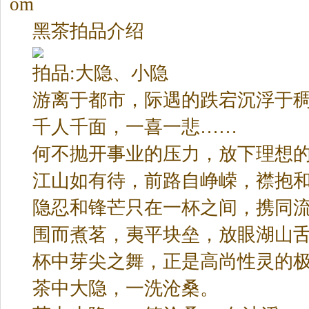
om
黑茶
拍品介绍
拍品:大隐、小隐
游离于都市，际遇的跌宕沉浮于
千人千面，一喜一悲……
何不抛开事业的压力，放下理想
江山如有待，前路自峥嵘，襟抱
隐忍和锋芒只在一杯之间，携同
围而煮茗，夷平块垒，放眼湖山
杯中芽尖之舞，正是高尚性灵的
茶中大隐，一洗沧桑。