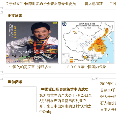
关于成立“中国茶叶流通协会普洱茶专业委员
普洱也疯狂——“中
会”的
游戏
图文欣赏
中国的帕瓦罗蒂--泽旺多吉
２００９年中国国内气象
延伸阅读
2010年
中国嵩山历史建筑群申遗成功
首款3D
第34届世界遗产大会于7月25日至
张大千作
8月3日在巴西首都巴西利亚召
石齐拍价
开，来自中国河南的登封“天地之
椅"
日本人开
中&rdq...