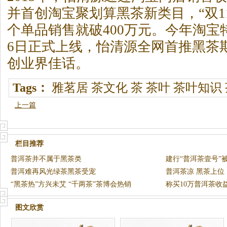
并首创淘宝聚划算
黑茶
新类目，“双1
个单品销售就破400万元。今年淘宝
6日正式上线，怡清源全网首推
黑茶
创业界佳话。
Tags：
雅茗居
茶文化
茶
茶叶
茶叶知识
上一篇
栏目推荐
普洱茶并不属于黑茶类
建行“普洱茶壹号”
普洱难再风光绿茶黑茶受宠
7%
普洱茶凉 黑茶上位
“黑茶热”方兴未艾 “千两茶”茶博会热销
称买10万普洱茶收
老人千
图文欣赏