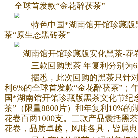
全球首发款“金花醉茯茶”
特色中国*湖南馆开馆珍藏版
茶“原生态黑砖茶”
湖南馆开馆珍藏版安化
黑茶
-花
三款回购
黑茶
年复利分别为6
据悉，此次回购的
黑茶
只针
利6%的全球首发款“金花醉茯茶”；
国*湖南馆开馆珍藏版
黑茶
文化节纪
茶”（限量8800片）和年复利10%
花卷百两1000支。三款产品囊括
黑茶
花卷，品质卓越，风味各具，皆属典