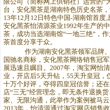
限公司（简称网上供销社）运营的“
台，安化
黑茶
是湖南特色历史名茶，
13年12月12日特色中国-湖南馆首
安化
黑茶
怡清源茶业1992年生产的
茶，成功当选湖南馆“一地三绝”，
茶首度分享于众。
作为湖南安化
黑茶
领军品牌
国驰名商标，安化
黑茶
网络销售冠军
展迅速且瞩目。2007年，淘宝网怡
业，开店后5天升钻，55天升皇冠，
十万个好评，夺得四皇冠信誉；还在2
店“三无”经营理念，即无条件退换
家、无限沟通，此举作为案例被马云
2013年，怡清源通过淘宝网店销售收