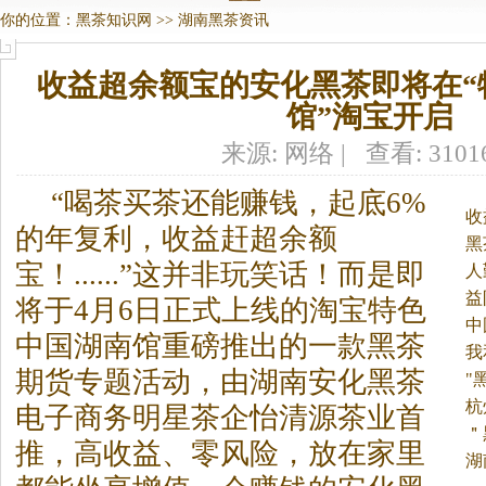
你的位置：
黑茶知识网
>>
湖南黑茶资讯
收益超余额宝的安化黑茶即将在“
馆”淘宝开启
来源: 网络 | 查看: 310
“喝茶买茶还能赚钱，起底6%
收
的年复利，收益赶超余额
黑
宝！......”这并非玩笑话！而是即
人
益
将于4月6日正式上线的淘宝特色
中
中国湖南馆重磅推出的一款
黑茶
我
期货专题活动，由湖南安化
黑茶
生
"
杭
电子商务明星茶企怡清源茶业首
看
＂
推，高收益、零风险，放在家里
湖