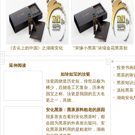
《舌尖上的中国》之湖南安化
“宋缘小黑茶”浓缩金花黑茶创
黑茶
新成就市场先机
延伸阅读
投资书画
如珍如宝的汝瓷
黑茶的审
汝瓷因烧造历史短，传世品极为
黑茶知识
稀少，且烧造工艺复杂，历来有
滇桂黑茶
国宝之称。汝瓷是我国的五大名
湖南安化
瓷之一，其烧...
安化黑茶：黑茶原料粗老的原因
很多茶友在看到安化黑茶时，都
解析
会因为黑茶的外表发出疑问。安
化黑茶原料用的是粗老叶，湖南