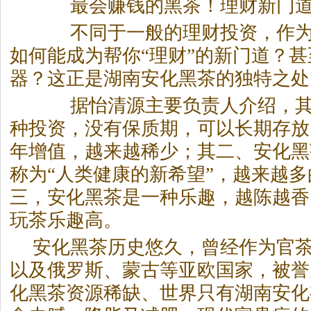
最会赚钱的
黑茶
！理财新门
不同于一般的理财投资，作为
如何能成为帮你“理财”的新门道？
器？这正是湖南安化
黑茶
的独特之处
据怡清源主要负责人介绍，其
种投资，没有保质期，可以长期存放
年增值，越来越稀少；其二、安化
黑
称为“人类健康的新希望”，越来越
三，安化
黑茶
是一种乐趣，越陈越香
玩茶乐趣高。
安化
黑茶
历史悠久，曾经作为官
以及俄罗斯、蒙古等亚欧国家，被誉
化
黑茶
资源稀缺、世界只有湖南安化