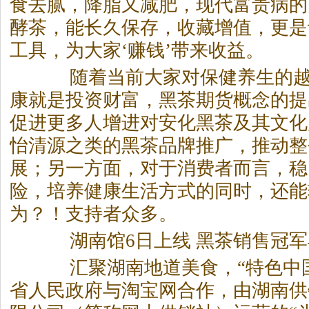
食去腻，降脂又减肥，现代富贵病的
酵茶，能长久保存，收藏增值，更是
工具，为大家‘赚钱’带来收益。
随着当前大家对保健养生的越
康就是投资财富，
黑茶
期货概念的提
促进更多人增进对安化
黑茶
及其文化
怡清源之类的
黑茶
品牌推广，推动整
展；另一方面，对于消费者而言，稳
险，培养健康生活方式的同时，还能
为？！支持者众多。
湖南馆6日上线
黑茶
销售冠军
汇聚湖南地道美食，“特色中国
省人民政府与淘宝网合作，由湖南供