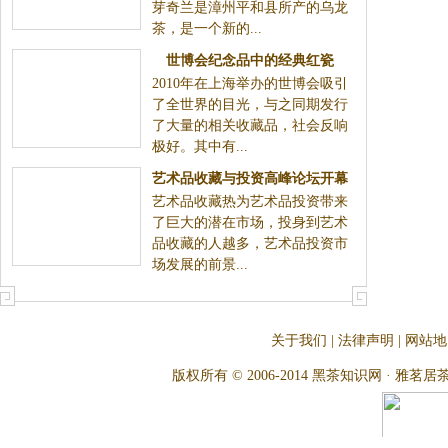
芽奇兰是漳州平和县所产的乌龙
茶，是一个新的...
世博会纪念品中的经典红瓷
2010年在上海举办的世博会吸引
了全世界的目光，与之同期发行
了大量的相关收藏品，社会反响
极好。其中有...
艺术品收藏与投资高峰论坛开幕
艺术品收藏热为艺术品投资带来
在即
了巨大的潜在市场，投身到艺术
品收藏的人越多，艺术品投资市
场发展的前景...
关于我们
|
法律声明
|
网站地
版权所有 © 2006-2014 黑茶知识网 · 雅茗居茶文化网