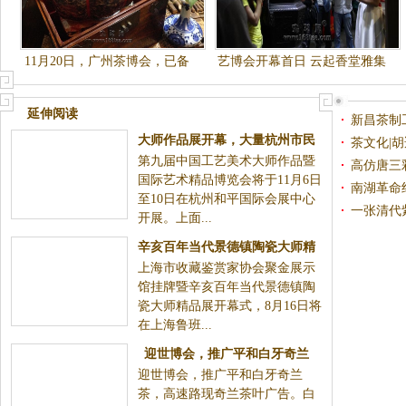
11月20日，广州茶博会，已备
艺博会开幕首日 云起香堂雅集
好茶，请上座…
表演亮相艺博成展会新亮点
延伸阅读
新昌茶制
大师作品展开幕，大量杭州市民
茶文化|胡
第九届中国工艺美术大师作品暨
前往欣赏
高仿唐三
国际艺术精品博览会将于11月6日
南湖革命
至10日在杭州和平国际会展中心
一张清代
开展。上面...
辛亥百年当代景德镇陶瓷大师精
上海市收藏鉴赏家协会聚金展示
品展开幕
馆挂牌暨辛亥百年当代景德镇陶
瓷大师精品展开幕式，8月16日将
在上海鲁班...
迎世博会，推广平和白牙奇兰
迎世博会，推广平和白牙奇兰
茶，高速路现奇兰茶叶广告
茶，高速路现奇兰茶叶广告。白