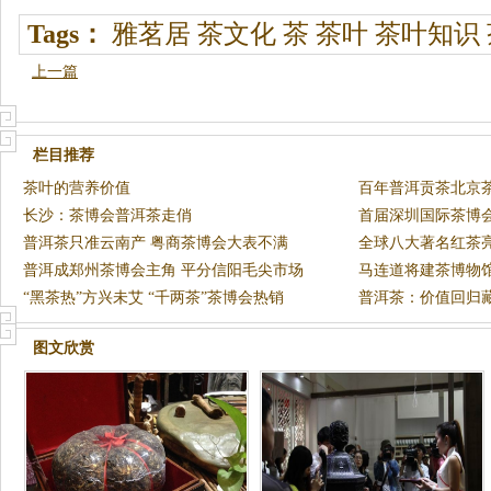
Tags：
雅茗居
茶文化
茶
茶叶
茶叶知识
上一篇
栏目推荐
茶叶的营养价值
百年普洱贡茶北京
长沙：茶博会普洱茶走俏
首届深圳国际茶博
普洱茶只准云南产 粤商茶博会大表不满
全球八大著名红茶
普洱成郑州茶博会主角 平分信阳毛尖市场
马连道将建茶博物
“黑茶热”方兴未艾 “千两茶”茶博会热销
宝
普洱茶：价值回归
图文欣赏