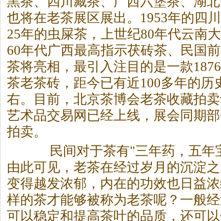
黑茶
、四川藏茶、广西六堡茶、湖北
也将在老茶展区展出。1953年的四
25年的虫屎茶，上世纪80年代云南
60年代广西最高指示茯砖茶、民国
茶将亮相，最引入注目的是一款187
茶
老茶砖，距今已有近100多年的历
右。目前，北京茶博会老茶收藏拍卖
艺术品交易网已经上线，展会同期部
拍卖。
民间对于茶有"三年药，五年宝
由此可见，老茶在经过岁月的沉淀之
变得越发浓郁，内在的功效也日益浓
样的茶才能够被称为老茶呢？一般经
可以稳定和提高茶叶的品质，还可以