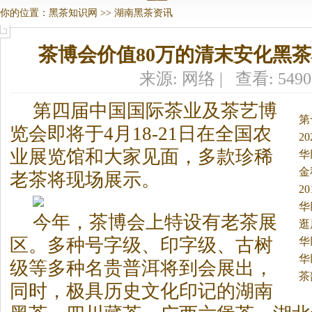
你的位置：
黑茶知识网
>>
湖南黑茶资讯
茶博会价值80万的清末安化黑
来源: 网络 | 查看: 549
第四届中国国际茶业及茶艺博
第
览会即将于4月18-21日在全国农
2
业展览馆和大家见面，多款珍稀
幕
华
金
老茶将现场展示。
2
华
今年，茶博会上特设有老茶展
逛
区。多种号字级、印字级、古树
华
华
级等多种名贵普洱将到会展出，
茶
同时，极具历史文化印记的湖南