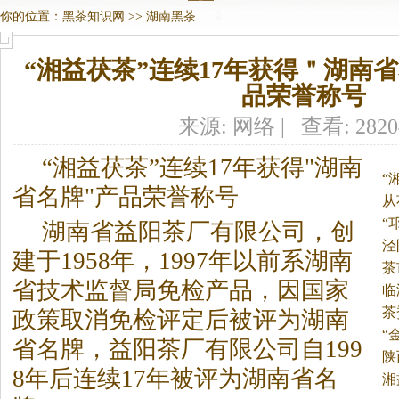
你的位置：
黑茶知识网
>>
湖南黑茶
“湘益茯茶”连续17年获得＂湖南
品荣誉称号
来源: 网络 | 查看: 282
“湘益茯茶”连续17年获得"湖南
“
省名牌"产品荣誉称号
从
“
湖南省益阳茶厂有限公司，创
泾
建于1958年，1997年以前系湖南
茶
省技术监督局免检产品，因国家
临
茶
政策取消免检评定后被评为湖南
“
省名牌，益阳茶厂有限公司自199
陕
8年后连续17年被评为湖南省名
湘