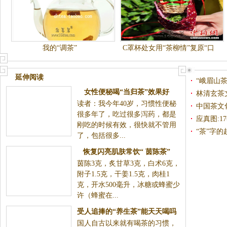
我的“调茶”
C罩杯处女用“茶柳情”复原“口
唇茶”传说 ？(图)
延伸阅读
“峨眉山
女性便秘喝“当归茶”效果好
林清玄茶
读者：我今年40岁，习惯性便秘
中国茶文
很多年了，吃过很多泻药，都是
应真图:1
刚吃的时候有效，很快就不管用
录
“茶”字的
了，包括很多...
恢复闪亮肌肤常饮“ 茵陈茶”
茵陈3克，炙甘草3克，白术6克，
附子1.5克，干姜1.5克，肉桂1
克，开水500毫升，冰糖或蜂蜜少
许（蜂蜜在...
受人追捧的“养生茶”能天天喝吗
国人自古以来就有喝茶的习惯，