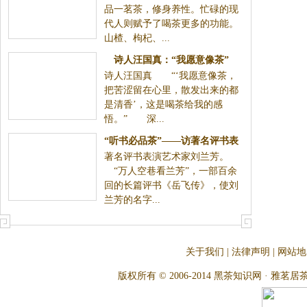
品一茗茶，修身养性。忙碌的现
代人则赋予了喝茶更多的功能。
山楂、枸杞、...
诗人汪国真：“我愿意像茶”
诗人汪国真 “‘我愿意像茶，
把苦涩留在心里，散发出来的都
是清香’，这是喝茶给我的感
悟。” 深...
“听书必品茶”——访著名评书表
著名评书表演艺术家刘兰芳。
“万人空巷看兰芳”，一部百余
回的长篇评书《岳飞传》，使刘
兰芳的名字...
关于我们
|
法律声明
|
网站地
版权所有 © 2006-2014 黑茶知识网 · 雅茗居茶文化网