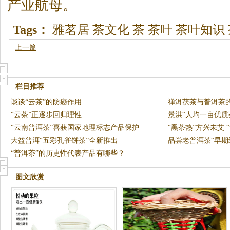
产业航母。
Tags：
雅茗居
茶文化
茶
茶叶
茶叶知识
上一篇
栏目推荐
谈谈“云茶”的防癌作用
禅洱茯茶与普洱茶
“云茶”正逐步回归理性
景洪“人均一亩优质
“云南普洱茶”喜获国家地理标志产品保护
“黑茶热”方兴未艾 
大益普洱“五彩孔雀饼茶”全新推出
品尝老普洱茶“早期
“普洱茶”的历史性代表产品有哪些？
图文欣赏