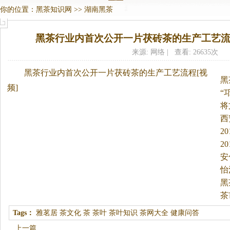
你的位置：
黑茶知识网
>>
湖南黑茶
黑茶行业内首次公开一片茯砖茶的生产工艺流程
来源: 网络 | 查看: 26635次
黑茶
行业内首次公开一片茯砖茶的生产工艺流程[视
黑
频]
“
将
西
2
2
安
州
怡
黑
茶
Tags：
雅茗居
茶文化
茶
茶叶
茶叶知识
茶网大全
健康问答
上一篇