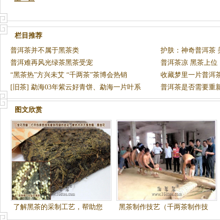
栏目推荐
普洱茶并不属于黑茶类
护肤：神奇普洱茶 
普洱难再风光绿茶黑茶受宠
普洱茶凉 黑茶上位
“黑茶热”方兴未艾 “千两茶”茶博会热销
收藏梦里一片普洱
[旧茶] 勐海03年紫云好青饼、勐海一片叶系
普洱茶是否需要重
列、99
图文欣赏
了解黑茶的采制工艺，帮助您
黑茶制作技艺（千两茶制作技
认识和收藏黑茶
艺）