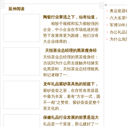
延伸阅读
奥运瓷器
陶瓷行业寒流之下，仙有仙道，
六大名茶
相较于规模和实力都较强的
魔有魔招
军博50
企业，中小企业在市场低迷的形
亮相
办公礼品
势下发展将更为困难，他们没有
为什么泡
大企业雄厚的...
天恒茶业总经理的黑茶瘦身经
天恒茶业总经理的黑茶瘦身经：
当说到为什么而去接触并结缘安
化黑茶时，天恒茶业总经理晓凤
和记者聊了一...
龙年礼品紫砂茶具热的前提下，
紫砂壶壶之形，在存世各类器皿
看到紫砂艺术复兴的道路前途一
中最为丰富，素有“方非一式，圆
片光明
不一相”之赞誉。紫砂壶壶是整个
茶文化的...
保健礼品行业发展的前景是远大
礼品是一个渠道，那么建好了一
的，盈利和品牌需要平衡