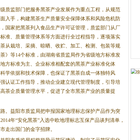
两级质监部门把服务
黑茶
产业发展作为重点工程，从规范
方面入手，构建
黑茶
生产质量安全保障体系和风险危机防
年，国家把
黑茶
列入食品生产许可证管理，质监部门从厂
品标准、质量管理体系等方面进行全过程指导，逐项落实
黑茶
从栽培、采摘、晾晒、收贮、加工、检测、包装等规
茶》等14个标准，由湖南省质监局作为省级地方标准发
以地方标准为主、企业标准相配套的
黑茶
产业标准化体
供科学依据和技术保障，也保证了
黑茶
自成一体独特风
加强认证工作指导，推动企业建立现代管理制度，引导培
提高茶企质量管理水平，促进了全市
黑茶
产业的质量提
引路。益阳市质监局把申报国家地理标志保护产品作为突
014年“安化
黑茶
”入选中欧地理标志互保产品谈判清单，
阳市走出国门的金字招牌。