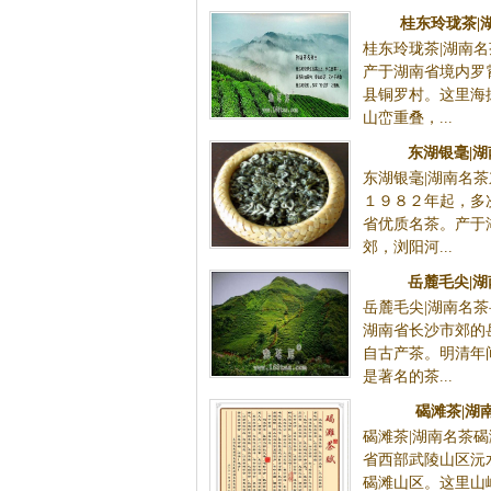
桂东玲珑茶|
桂东玲珑茶|湖南
产于湖南省境内罗
县铜罗村。这里海
山峦重叠，...
东湖银毫|
东湖银毫|湖南名
１９８２年起，多
省优质名茶。产于
郊，浏阳河...
岳麓毛尖|
岳麓毛尖|湖南名
湖南省长沙市郊的
自古产茶。明清年
是著名的茶...
碣滩茶|湖
碣滩茶|湖南名茶
省西部武陵山区沅
碣滩山区。这里山