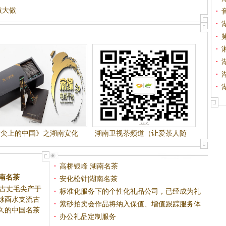
做大做
舌尖上的中国》之湖南安化
湖南卫视茶频道（让爱茶人随
黑茶
时随地能与频道自由对接）
高桥银峰 湖南名茶
湖南名茶
安化松针|湖南名茶
茶古丈毛尖产于
标准化服务下的个性化礼品公司，已经成为礼
脉酉水支流古
品市场的主流
紫砂拍卖会作品将纳入保值、增值跟踪服务体
久的中国名茶
系
办公礼品定制服务