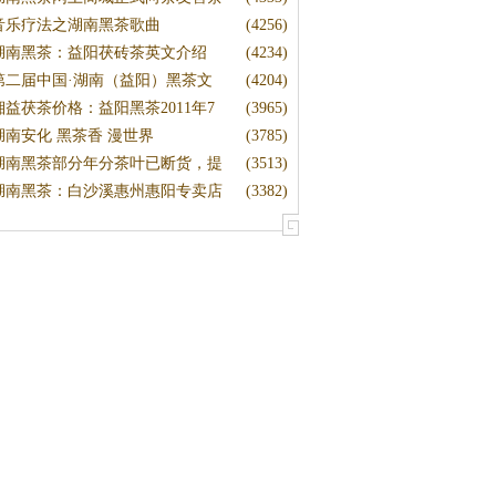
音乐疗法之湖南黑茶歌曲
(4256)
湖南黑茶：益阳茯砖茶英文介绍
(4234)
第二届中国·湖南（益阳）黑茶文
(4204)
湘益茯茶价格：益阳黑茶2011年7
(3965)
湖南安化 黑茶香 漫世界
(3785)
湖南黑茶部分年分茶叶已断货，提
(3513)
湖南黑茶：白沙溪惠州惠阳专卖店
(3382)