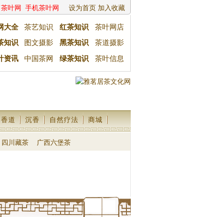
茶叶网
手机茶叶网
设为首页
加入收藏
网大全
茶艺知识
红茶知识
茶叶网店
茶知识
图文摄影
黑茶知识
茶道摄影
叶资讯
中国茶网
绿茶知识
茶叶信息
香道
沉香
自然疗法
商城
四川藏茶
广西六堡茶