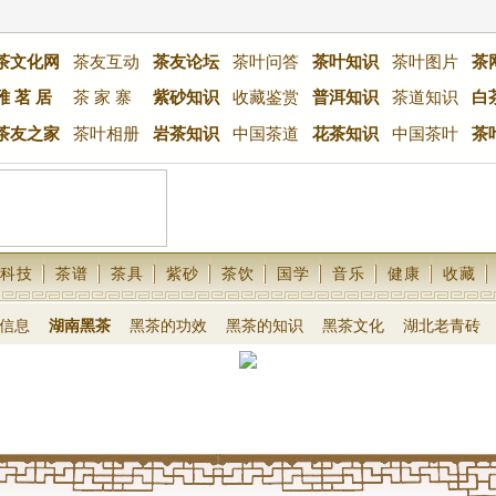
茶文化网
茶友互动
茶友论坛
茶叶问答
茶叶知识
茶叶图片
茶
雅 茗 居
茶 家 寨
紫砂知识
收藏鉴赏
普洱知识
茶道知识
白
茶友之家
茶叶相册
岩茶知识
中国茶道
花茶知识
中国茶叶
茶
科技
茶谱
茶具
紫砂
茶饮
国学
音乐
健康
收藏
信息
湖南黑茶
黑茶的功效
黑茶的知识
黑茶文化
湖北老青砖