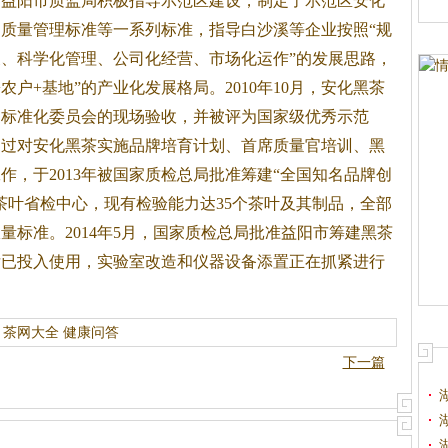
，益阳市质监局积极指导示范区建设，制定了示范区安化
质量管理标准等一系列标准，指导白沙溪等企业按照“规
、科学化管理、公司化经营、市场化运作”的发展思路，
户+基地”的产业化发展格局。2010年10月，安化
黑茶
家标准化委员会的现场验收，并被评为国家级优秀示范
通过对安化
黑茶
实施品牌培育计划、首席质量官培训、
黑
作，于2013年被国家质检总局批准筹建“全国知名品牌创
茶叶省检中心，现有检验能力达35个茶叶及其制品，全部
量标准。2014年5月，国家质检总局批准益阳市筹建
黑茶
厅已投入使用，实验室改造和仪器设备添置正在抓紧进行
茶网大全
健康问答
下一篇