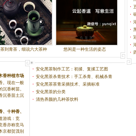
绿茶到青茶，细说六大茶种
悠闲是一种生活的姿态
类？（下）
安化黑茶制作工艺：初揉、复揉工艺图
木香种植市场
安化黑茶杀青技术：手工杀青、机械杀青
香。现在一般
何？
安化黑茶茶青采摘技术、采摘标准
的沉香树苗。
安化黑茶的分类
香沉香苗土沉
清热养颜的几种茶饮料
香、十种香、
道游戏：竞
香文化
竞香亦称竞马
本京都贺茂别