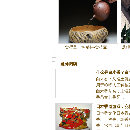
舍得是一种精神-舍得壶
从
延伸阅读
什么是白木香？白
白木香：又名土沉
前景如
用于称呼人工种植
白木香别名：土沉
香苗女儿香牙...
日本香道游戏：竞
日本香文化日本香
组香|日本
香、十种香、组香
香。它的出现与日