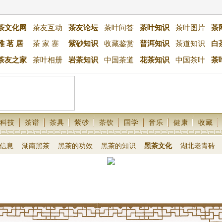
茶文化网
茶友互动
茶友论坛
茶叶问答
茶叶知识
茶叶图片
茶
雅 茗 居
茶 家 寨
紫砂知识
收藏鉴赏
普洱知识
茶道知识
白
茶友之家
茶叶相册
岩茶知识
中国茶道
花茶知识
中国茶叶
茶
科技
茶谱
茶具
紫砂
茶饮
国学
音乐
健康
收藏
信息
湖南黑茶
黑茶的功效
黑茶的知识
黑茶文化
湖北老青砖