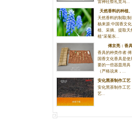
雷神社祭礼竞马...
天然香料的种植
天然香料的制取|制
（文/项
杨来源:中国香文
植、采摘、提取天
植“采菊东...
傅京亮：香
香具的种类作者:傅
国香文化香具是使
要的一些器皿用具
（严格说来，...
安化黑茶制作工艺
安化黑茶制作工艺
艺
艺.