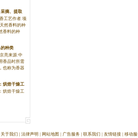
、采摘、提取
香工艺作者:项
杨）
化天然香料的种
然香料的种
具的种类
京亮来源:中
用香品时所需
，也称为香器
：烘焙干燥工
：烘焙干燥工
..
关于我们
|
法律声明
|
网站地图
|
广告服务
|
联系我们
|
友情链接
|
移动服