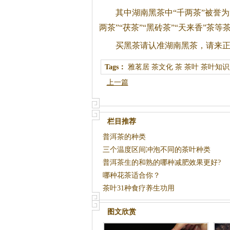
其中湖南
黑茶
中“千两茶”被誉
两茶”“茯茶”“黑砖茶”“天来香”茶等
买
黑茶
请认准湖南
黑茶
，请来
Tags：
雅茗居
茶文化
茶
茶叶
茶叶知识
上一篇
栏目推荐
普洱茶的种类
三个温度区间冲泡不同的茶叶种类
普洱茶生的和熟的哪种减肥效果更好?
哪种花茶适合你？
茶叶31种食疗养生功用
图文欣赏