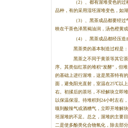
（2）、都有渥堆变色的过程
品种，有的采用湿坯渥堆变色，如
（3）、
黑茶
成品都要经过
映在干茶色泽黑褐油润，汤色橙黄
（4）、
黑茶
成品都经压造
黑茶
类的基本制造过程是：鲜
黑茶
之不同于黄茶等其它
序。其类似红茶的堆积“发酵”，但
的基础上进行渥堆，这是
黑茶
特有
面，避免阳光直射，室温在25℃以上
右。初揉后的茶坯，不经解块立即堆
以保温保湿。待堆积到24小时左右
嗅到酸辣气或酒糟气，立即开堆解
坯渥堆的不足。总之，渥堆的主要
二是使多酚类化合物氧化，除去部