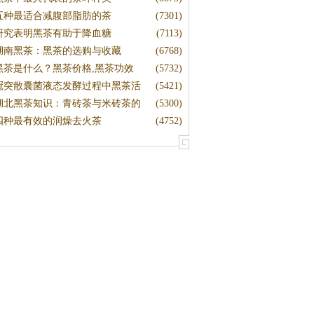
五种最适合减腹部脂肪的茶
(7301)
研究表明黑茶有助于降血糖
(7113)
湖南黑茶：黑茶的选购与收藏
(6768)
黑茶是什么？黑茶价格,黑茶功效
(5732)
冠突散囊菌液态发酵过程中黑茶活
(5421)
湖北黑茶知识：青砖茶与米砖茶的
(5300)
四种最有效的润燥去火茶
(4752)