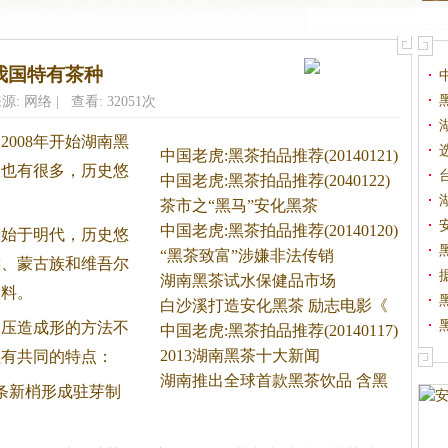
我国特有茶种
源: 网络 | 查看: 32051次
2008年开始湖南
黑
中国老虎:黑茶拍品推荐(20140121)
效也有很多，历史悠
中国老虎:黑茶拍品推荐(2040122)
茶市之“黑马”安化黑茶
中国老虎:黑茶拍品推荐(20140120)
产始于明代，历史悠
“黑茶致富”涉嫌非法传销
族、蒙古族和维吾尔
湖南黑茶试水保健品市场
饮料。
白沙溪打造安化黑茶 励志电影《
和压造成形的方法不
中国老虎:黑茶拍品推荐(20140117)
2013湖南黑茶十大新闻
但有共同的特点：
湖南推出全球首款黑茶饮品 含黑
条新梢形成驻芽制