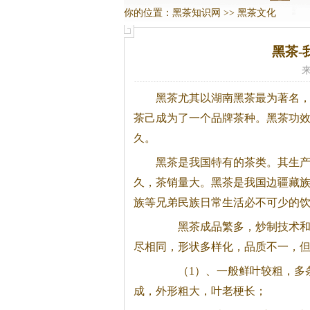
你的位置：
黑茶知识网
>>
黑茶文化
黑茶-
来
黑茶
尤其以湖南
黑茶
最为著名，
茶
己成为了一个品牌茶种。
黑茶
功
久。
黑茶
是我国特有的茶类。其生
久，茶销量大。
黑茶
是我国边疆藏
族等兄弟民族日常生活必不可少的
黑茶
成品繁多，炒制技术
尽相同，形状多样化，品质不一，
（1）、一般鲜叶较粗，多
成，外形粗大，叶老梗长；