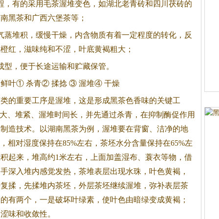
，有的采用毛茶渥堆变色，如湖北老青砖和四川茯砖的
湖南
黑茶
和广西六堡茶等；
气蒸堆积，缓慢干燥，内含物质有着一定程度的转化，反
或橙红，滋味纯和不涩，叶底黄褐粗大；
成型，便于长途运输和贮藏保管。
叶① 杀青② 揉捻 ③ 渥堆④ 干燥
茶类的重要工序是渥堆，这是形成
黑茶
色香味的关键工
堆大、堆紧、渥堆时间长，并先通过杀青，在抑制酶促作用
的制造技术。以湖南
黑茶
为例，渥堆要在背窗、洁净的地
，相对湿度保持在85%左右，茶坯水分含量保持在65%左
积起来，堆高约1米左右，上面加盖湿布、蓑衣等物，借
，手深入堆内感觉发热，茶堆表层出现水珠，叶色黄褐，
块复揉，先揉堆内茶坯，外层茶坯继续渥堆，弥补表层茶
目的有两个，一是破坏叶绿素，使叶色由暗绿变成黄褐；
分涩味和收敛性。