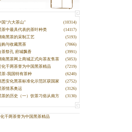
中国“六大茶山”
(10314)
黑茶中最具代表的茶叶种类
(14117)
湖南黑茶的采制工艺
(5193)
选购与收藏黑茶
(7066)
台茶祭孔 府城飘香
(3991)
湖南黑茶网上商城正式向茶友售茶
(5053)
安化千两茶誉为中国黑茶精品
(7219)
黑茶-我国特有茶种
(6240)
据悉安化黑茶标准化示范区获国家
(2752)
黑茶情系奥运
(3126)
黑茶的历史（一）饮茶习俗从南方
(3130)