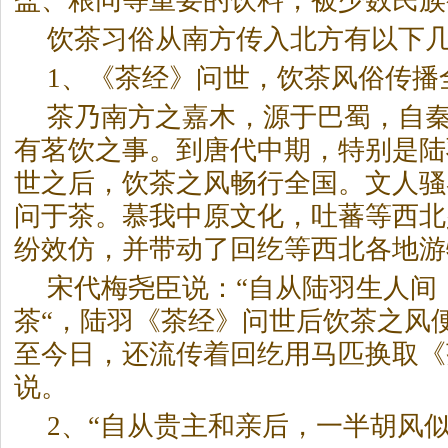
盐、粮同等重要的饮料，被少数民族
饮茶习俗从南方传入北方有以下
1、《茶经》问世，饮茶风俗传播
茶乃南方之嘉木，源于巴蜀，自
有茗饮之事。到唐代中期，特别是陆
世之后，饮茶之风畅行全国。文人骚
问于茶。慕我中原文化，吐蕃等西北
纷效仿，并带动了回纥等西北各地游
宋代梅尧臣说：“自从陆羽生人间
茶“，陆羽《茶经》问世后饮茶之风
至今日，还流传着回纥用马匹换取《
说。
2、“自从贵主和亲后，一半胡风似