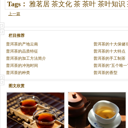
Tags：
雅茗居
茶文化
茶
茶叶
茶叶知识
上一篇
栏目推荐
普洱茶的产地云南
普洱茶的十大保健
普洱茶的品质特征
普洱茶的十大特点
普洱茶的加工方法简介
普洱茶的手工制茶
普洱茶的冲泡时间
普洱茶的“五个唯一
普洱茶的种类
普洱茶的香型
图文欣赏