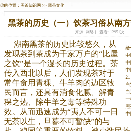
你的位置：
黑茶知识网
>>
黑茶文化
黑茶的历史（一）饮茶习俗从南方
来源: 网络 | 查看: 12951次
湖南
黑茶
的历史比较悠久，从
给
发现茶到茶成为千家万户的“比屋
中
之饮”是一个漫长的历史过程。
茶
中
中
传入西北以后，人们发现茶对于
2
常年食用青稞、牛羊肉的边区牧
白
民而言，还具有消食化腻、解青
白
一
稞之热、除牛羊之毒等特殊功
黑
效。从而迅速成为“夷人不可一日
中
无茶以生，旦暮不可暂缺”的与