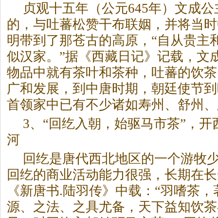
贞观十五年（公元645年）文成
的，与吐蕃松赞干布联姻，并将当时
明带到了那苍古的高原，“自从贵主
似汉家。”据《西藏日记》记载，文
物品中就有茶叶和茶种，吐蕃的饮茶
广和发展，到中唐时期，朝廷使节到
首领家中已有不少诸如寿州、舒州、
3、“回纥入朝，始驱马市茶”，
河
回纥是唐代西北地区的一个游牧
回纥的商业活动能力很强，长期在长
《新唐书.陆羽传》中载：“羽嗜茶
源、之法、之具尤备，天下益知饮茶