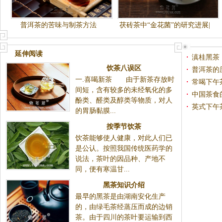
普洱茶的苦味与制茶方法
茯砖茶中“金花菌”的研究进展|
（转）
黑茶金花
延伸阅读
滇桂黑茶
饮茶八误区
普洱茶的
一.喜喝新茶 由于新茶存放时
常喝下午
间短，含有较多的未经氧化的多
中国茶食
酚类、醛类及醇类等物质，对人
英式下午
的胃肠黏膜...
按季节饮茶
饮茶能够使人健康，对此人们已
是公认。按照我国传统医药学的
说法，茶叶的因品种、产地不
同，便有寒温甘...
黑茶知识介绍
最早的黑茶是由湖南安化生产
的，由绿毛茶经蒸压而成的边销
茶。由于四川的茶叶要运输到西