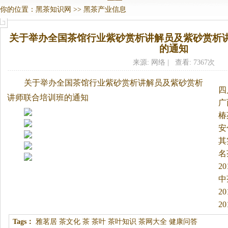
你的位置：
黑茶知识网
>>
黑茶产业信息
关于举办全国茶馆行业紫砂赏析讲解员及紫砂赏析
的通知
来源: 网络 | 查看: 7367次
关于举办全国茶馆行业紫砂赏析讲解员及紫砂赏析
四
讲师联合培训班的通知
广
椿
安
其
名
2
中
2
办
2
Tags：
雅茗居
茶文化
茶
茶叶
茶叶知识
茶网大全
健康问答