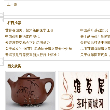
上一篇
栏目推荐
世界各国关于普洱茶的医学证明
中国茶叶基础知识
中国茶叶悄悄走向现代
关于勐海茶厂新防
云普洱茶交易会下月昆明举办
金芽奖欲打造中国
关于成立“中国茶叶流通协会普洱茶专业委员
昆明茶馆首现普洱
会”的
普洱茶是否需要重新执行行业标准？
关于红印圆茶现象
图文欣赏