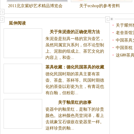
2011北京紫砂艺术精品博览会
关于ecshop的参考资料
举办
延伸阅读
关于耀州
关于朱泥壶的正确使用方法
老舍茶馆
朱泥壶是别具一格的宜兴壶艺，
中国茶具
虽然同属宜兴系列，但不论型制
中国茶枕
上、泥胎的组成上、茶艺文化的
这6种茶
内容上，和壶...
茶具收藏：德化民国茶具的收藏
德化民国时期的茶具主要有茶
壶、茶盘、茶杯等。民国时期德
化的茶壶以彩瓷为主，有青花也
有白釉，但粉彩...
关于釉里红的故事
瓷器中的釉里红，是釉下的珍贵
颜色。这种颜色亮堂润泽，看上
去就象宝石镶嵌在瓷器里一样。
这样珍贵的釉...