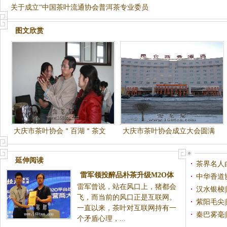
关于成立“中国茶叶流通协会普洱茶专业委员
会”的
图文欣赏
大庆市茶叶协会＂百湖＂茶文
大庆市茶叶协会成立大会圆满
化讲堂第二讲
成功
延伸阅读
茶界名人
雷军领投醉品朴茶升级M2O体
长）
中华香道
雷军曾说，站在风口上，猪都会
验店 陕西招商即将盛大启动
章）
汉水银梭
飞，而当前的风口正是互联网。
紫阳毛尖
一直以来，茶叶对互联网持有一
秦巴雾毫
个矛盾心理，...