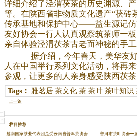
详细介绍了泾渭茯茶的历史渊源、产
等。在陕西省非物质文化遗产“茯砖
传承基地和保护中心——益生源记仿
友好协会一行人认真观察筑茶师一板
亲自体验泾渭茯茶古老而神秘的手工
据介绍，今年春天，美华友好
人在中国举行系列文化活动，将再来
参观，让更多的人亲身感受陕西茯茶
Tags：
雅茗居
茶文化
茶
茶叶
茶叶知识
上一篇
栏目推荐
越南国家茶业代表团是受云南省普洱茶协会
普洱市茶叶协会一