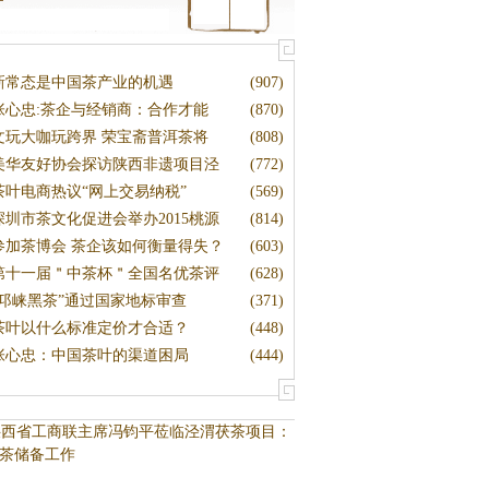
新常态是中国茶产业的机遇
(907)
张心忠:茶企与经销商：合作才能
(870)
文玩大咖玩跨界 荣宝斋普洱茶将
(808)
美华友好协会探访陕西非遗项目泾
(772)
茶叶电商热议“网上交易纳税”
(569)
深圳市茶文化促进会举办2015桃源
(814)
参加茶博会 茶企该如何衡量得失？
(603)
第十一届＂中茶杯＂全国名优茶评
(628)
“邛崃黑茶”通过国家地标审查
(371)
茶叶以什么标准定价才合适？
(448)
张心忠：中国茶叶的渠道困局
(444)