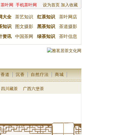
茶叶网
手机茶叶网
设为首页
加入收藏
网大全
茶艺知识
红茶知识
茶叶网店
茶知识
图文摄影
黑茶知识
茶道摄影
叶资讯
中国茶网
绿茶知识
茶叶信息
香道
沉香
自然疗法
商城
四川藏茶
广西六堡茶