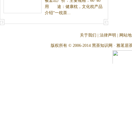
〖岭头茶枕〗中华茶枕第一品
产品分类：家居用品/床上用品/
牌，古山金叶茶枕有限公司专业
被套出厂价：主要规格：60*40
从事茶枕研发生产和销售！诚招
用 途：健康枕，文化枕产品
全国各地区代理商
介绍“一枕茶...
关于我们
|
法律声明
|
网站地
版权所有 © 2006-2014 黑茶知识网 · 雅茗居茶文化网