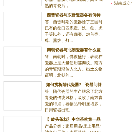
答：中国瓷器的烧制成功，始于东汉晚期。在浙江宁
创新?—瓷器问答第十五问
湖南成立
波、上虞、永嘉、慈溪等地均烧成了真正成熟的青瓷
产包
后，...
西晋瓷器与东晋瓷器各有何特
答：西晋时期的瓷器除了三国时已有的盘口四系壶、
点?—瓷器问答第十六问
洗、盆、虎子等以外，还有扁壶、鸡首壶、尊、熏炉、
灯...
南朝瓷器与北朝瓷器有什么差
答：南朝时，佛教盛行，表现在
异?—瓷器问答第十七问
瓷器上是大量使用莲瓣纹。南方
的青瓷渐渐传入北方。出土文物
证明，北朝的...
如何赏析隋代瓷器?—瓷器问答
答：隋代瓷器的生产继承了北方青瓷的传统风格，吸收
第十八问
了南方青瓷的特点，器物品种明显增多，日用瓷器出
现...