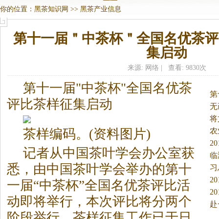
你的位置：
黑茶知识网
>>
黑茶产业信息
第十一届＂中茶杯＂全国名优茶评
集启动
来源: 网络 | 查看: 9830次
第十一届"中茶杯"全国名优茶
第
评比茶样征集启动
无
茶
将
农
茶样编码。
(资料图片)
2
记者从中国茶叶学会办公室获
临
悉，由中国茶叶学会举办的第十
习
2
一届“中茶杯”全国名优茶评比活
2
动即将举行，本次评比将分两个
赴
阶段举行，茶样征集工作已于日