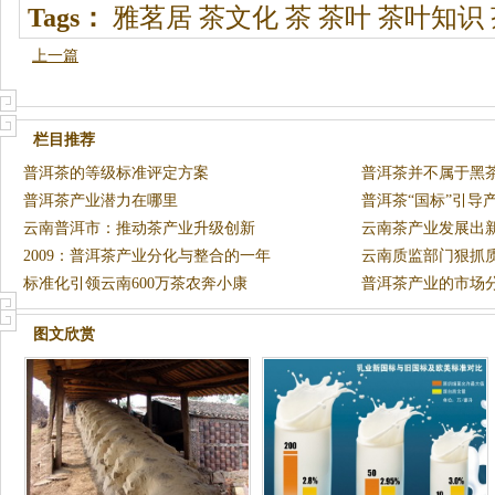
Tags：
雅茗居
茶文化
茶
茶叶
茶叶知识
上一篇
栏目推荐
普洱茶的等级标准评定方案
普洱茶并不属于黑
普洱茶产业潜力在哪里
普洱茶“国标”引导
云南普洱市：推动茶产业升级创新
云南茶产业发展出新
2009：普洱茶产业分化与整合的一年
8日)
云南质监部门狠抓
标准化引领云南600万茶农奔小康
强
普洱茶产业的市场
图文欣赏