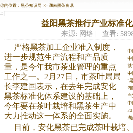
你的位置：
黑茶知识网
>>
湖南黑茶资讯
益阳黑茶推行产业标准化
来源: 网络 | 查看: 589
严格
黑茶
加工企业准入制度，
中
进一步规范生产流程和产品质
中
量，是今年我市茶业管理的重点
茶
中
工作之一。
2月27日，市茶叶局局
“
长李建国表示，在去年完成安化
湖
黑茶
标准化体系建设的基础上，
白
中
今年要在茶叶栽培和
黑茶
生产中
2
大力推动这一体系的全面实施。
湖
目前，安化
黑茶
已完成茶叶栽培