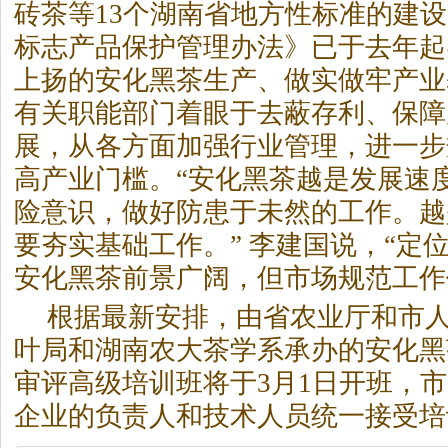
砖茶等13个湖南省地方性标准的建
标志产品保护管理办法》已于去年起
上扬的安化
黑茶
生产、做实做牢产业
有关职能部门着眼于去蔽存利、保障
展，从各方面加强行业管理，进一步
高产业门槛。“安化
黑茶
越是发展速
险意识，做好防患于未然的工作。越
要夯实基础工作。” 李建国说，“定
安化
黑茶
前景广阔，但市场规范工作
根据最新安排，由省农业厅和市
叶局和湖南农大茶学系承办的安化
黑
审评高级培训班将于3月1日开班，
企业的负责人和技术人员统一接受培