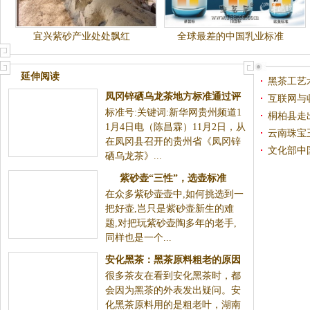
宜兴紫砂产业处处飘红
全球最差的中国乳业标准
延伸阅读
黑茶工艺
凤冈锌硒乌龙茶地方标准通过评
互联网与
标准号:关键词:新华网贵州频道1
审
桐柏县走
1月4日电（陈昌霖）11月2日，从
云南珠宝
在凤冈县召开的贵州省《凤冈锌
文化部中
硒乌龙茶》...
紫砂壶“三性”，选壶标准
在众多紫砂壶壶中,如何挑选到一
把好壶,岂只是紫砂壶新生的难
题,对把玩紫砂壶陶多年的老手,
同样也是一个...
安化黑茶：黑茶原料粗老的原因
很多茶友在看到安化黑茶时，都
解析
会因为黑茶的外表发出疑问。安
化黑茶原料用的是粗老叶，湖南