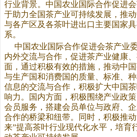
行业背景。中国农业国际合作促进会
于助力全国茶产业可持续发展，推动
与各产区及各茶叶进出口主要国家具
系。
中国农业国际合作促进会茶产业
内外交流与合作，促进茶产业健康、
面，通过积极有效的措施，推动中国
与生产国和消费国的质量、标准、种
信息的交流与合作，积极扩大中国茶
响力。国内方面，积极围绕产业政策
会员服务，搭建会员单位与政府、企
合作的桥梁和纽带。同时，积极推动
来”提高茶叶行业现代化水平，培育