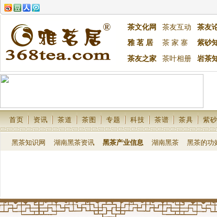
茶文化网
茶友互动
茶友
雅 茗 居
茶 家 寨
紫砂
茶友之家
茶叶相册
岩茶
首页
资讯
茶道
茶图
专题
科技
茶谱
茶具
紫
黑茶知识网
湖南黑茶资讯
黑茶产业信息
湖南黑茶
黑茶的功