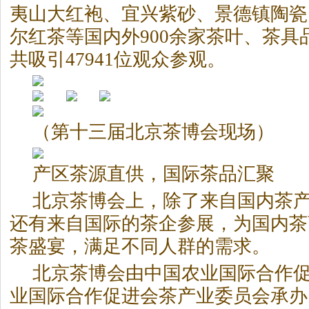
夷山大红袍、宜兴紫砂、景德镇陶瓷
尔红茶等国内外900余家茶叶、茶具
共吸引47941位观众参观。
（第十三届北京茶博会现场）
产区茶源直供，国际茶品汇聚
北京茶博会上，除了来自国内茶
还有来自国际的茶企参展，为国内茶
茶盛宴，满足不同人群的需求。
北京茶博会由中国农业国际合作
业国际合作促进会茶产业委员会承办