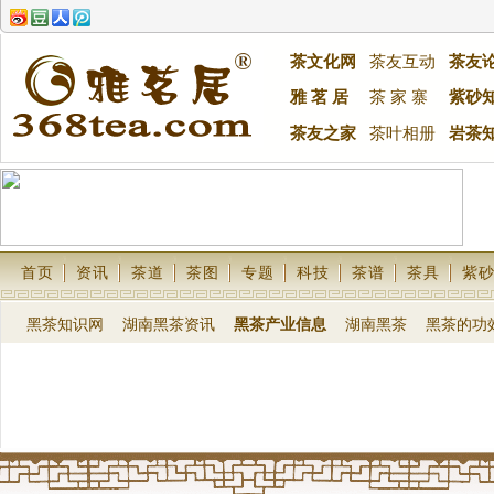
茶文化网
茶友互动
茶友
雅 茗 居
茶 家 寨
紫砂
茶友之家
茶叶相册
岩茶
首页
资讯
茶道
茶图
专题
科技
茶谱
茶具
紫
黑茶知识网
湖南黑茶资讯
黑茶产业信息
湖南黑茶
黑茶的功