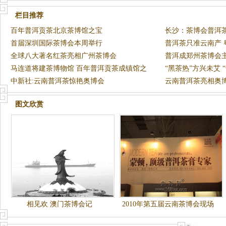
栏目推荐
百年普洱贡茶北京茶博馆之宝
长沙：茶博会普洱
首届深圳国际茶博会本周举行
普洱茶只准云南产 
全球八大著名红茶亮相广州茶博会
普洱成郑州茶博会
马连道将建茶博物馆 百年普洱贡茶成镇馆之
“黑茶热”方兴未艾 
宝
中新社:云南普洱茶惊艳奥博会
云南普洱茶亮相奥
图文欣赏
相见欢 澳门茶博会记
2010年第五届云南茶博会现场
花絮