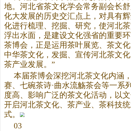
地。河北省茶文化学会常务副会长舒
化大发展的历史交汇点上，对具有辉
化进行梳理、挖掘、研究，使河北茶
浮出水面，是建设文化强省的重要环
茶博会，正是运用茶叶展览、茶文化
中华茶文化，发掘、宣传河北茶文化
茶产业发展。”
本届茶博会深挖河北茶文化内涵
赛、七碗茶诗·曲水流觞茶会等一系
度高、影响广泛的茶文化活动，以文
开启河北茶文化、茶产业、茶科技统
式。
03