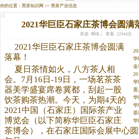
你的位置：
黑茶知识网
>>
黑茶产业信息
2021华巨臣石家庄茶博会圆满
来源: 网络 | 查看: 22044次
2021华巨臣石家庄茶博会圆满
2
落幕！
幕
华
金
夏日茶情如火，八方茶人相
2
会。
7月16日-19日，一场茗茶茶
华
器美学盛宴席卷冀都，刮起一股
逛
华
饮茶购茶热潮。今天，为期4天的
华
2021中国（石家庄）国际茶产业
茶
博览会（以下简称华巨臣石家庄
华
茶博会），在石家庄国际会展中心圆