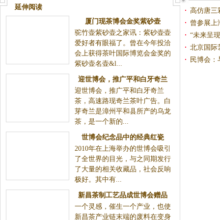
延伸阅读
高仿唐三
厦门现茶博会金奖紫砂壶
曾参展上
驼竹壶紫砂壶之家讯：紫砂壶壶
“未来呈
爱好者有眼福了。曾在今年投洽
北京国际
会上获得茶叶国际博览会金奖的
民博会：与
紫砂壶名壶&l...
迎世博会，推广平和白牙奇兰
迎世博会，推广平和白牙奇兰
茶，高速路现奇兰茶叶广告
茶，高速路现奇兰茶叶广告。白
芽奇兰是漳州平和县所产的乌龙
茶，是一个新的...
世博会纪念品中的经典红瓷
2010年在上海举办的世博会吸引
了全世界的目光，与之同期发行
了大量的相关收藏品，社会反响
极好。其中有...
新昌茶制工艺品成世博会赠品
一个灵感，催生一个产业，也使
新昌茶产业链末端的废料在变身