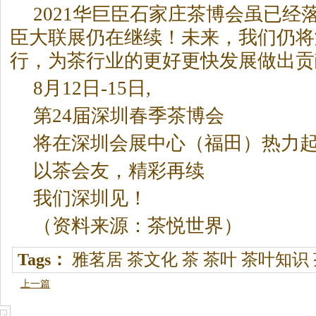
2021华巨臣石家庄茶博会虽已经
臣大联展仍在继续！未来，我们仍将
行，为茶行业的更好更快发展做出贡
8月12日-15日,
第24届深圳春季茶博会
将在深圳会展中心（福田）热力
以茶会友，精彩再续
我们深圳见！
（资料来源：茶悦世界）
Tags：
雅茗居
茶文化
茶
茶叶
茶叶知识
上一篇