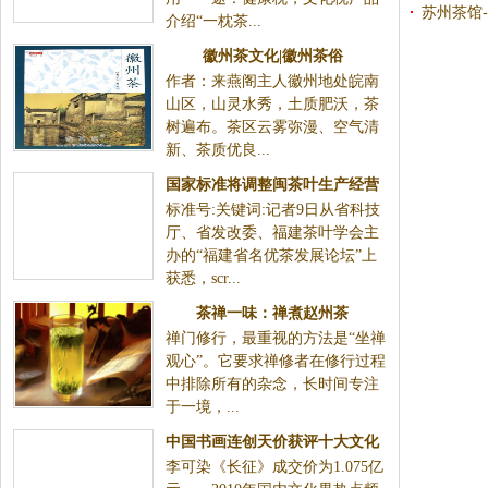
全国各地区代理商
苏州茶馆
介绍“一枕茶...
徽州茶文化|徽州茶俗
作者：来燕阁主人徽州地处皖南
山区，山灵水秀，土质肥沃，茶
树遍布。茶区云雾弥漫、空气清
新、茶质优良...
国家标准将调整闽茶叶生产经营
标准号:关键词:记者9日从省科技
方式
厅、省发改委、福建茶叶学会主
办的“福建省名优茶发展论坛”上
获悉，scr...
茶禅一味：禅煮赵州茶
禅门修行，最重视的方法是“坐禅
观心”。它要求禅修者在修行过程
中排除所有的杂念，长时间专注
于一境，...
中国书画连创天价获评十大文化
李可染《长征》成交价为1.075亿
新闻