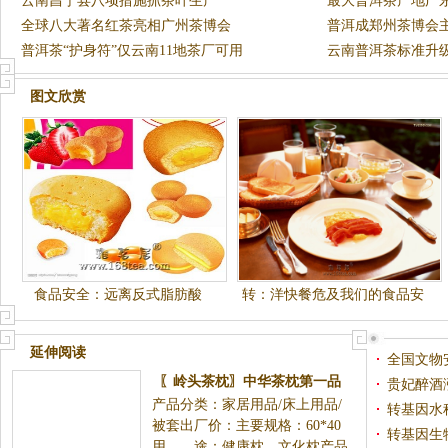
云南昌宁县八项措施抓茶叶生产
最大普洱茶产地广
全球八大著名红茶亮相广州茶博会
普洱成郑州茶博会
普洱茶“护身符”仅云南11地茶厂可用
云南普洱茶标准升级
标生产
图文欣赏
食品安全：远离反式脂肪酸
转：洋快餐危及我们的食品安
全
延伸阅读
全国文物
〖岭头茶枕〗中华茶枕第一品
开
贵妃醉酒
产品分类：家居用品/床上用品/
牌，古山金叶茶枕有限公司专业
转基因水
被套出厂价：主要规格：60*40
从事茶枕研发生产和销售！诚招
转基因生
用 途：健康枕，文化枕产品