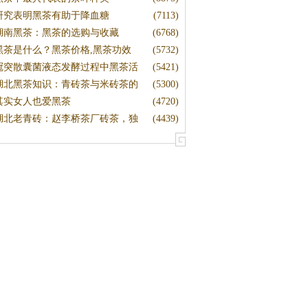
研究表明黑茶有助于降血糖
(7113)
湖南黑茶：黑茶的选购与收藏
(6768)
黑茶是什么？黑茶价格,黑茶功效
(5732)
冠突散囊菌液态发酵过程中黑茶活
(5421)
湖北黑茶知识：青砖茶与米砖茶的
(5300)
其实女人也爱黑茶
(4720)
湖北老青砖：赵李桥茶厂砖茶，独
(4439)