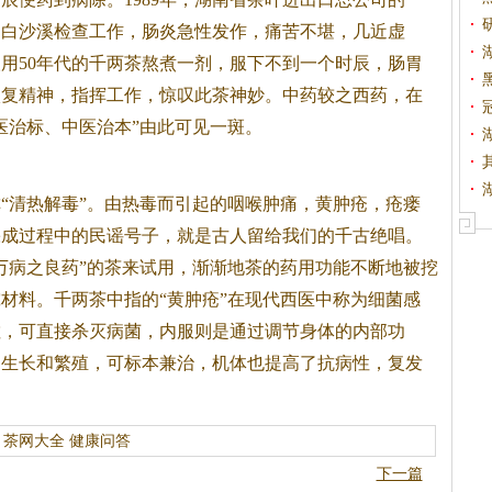
到白沙溪检查工作，肠炎急性发作，痛苦不堪，几近虚
用50年代的千两茶熬煮一剂，服下不到一个时辰，肠胃
恢复精神，指挥工作，惊叹此茶神妙。中药较之西药，在
医治标、中医治本”由此可见一斑。
“清热解毒”。由热毒而引起的咽喉肿痛，黄肿疮，疮瘘
踩成过程中的民谣号子，就是古人留给我们的千古绝唱。
万病之良药”的茶来试用，渐渐地茶的药用功能不断地被挖
材料。千两茶中指的“黄肿疮”在现代西医中称为细菌感
敷，可直接杀灭病菌，内服则是通过调节身体的内部功
的生长和繁殖，可标本兼治，机体也提高了抗病性，复发
茶网大全
健康问答
下一篇