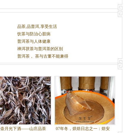
品茶,品普洱,享受生活
饮茶与防治心脏病
普洱茶与人体健康
禅洱茯茶与普洱茶的区别
普洱茶， 茶与古董不能兼得
一壶月光下酒――山庄品茶
07年冬，烘焙日志之一：焙安