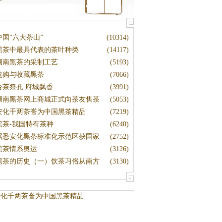
中国“六大茶山”
(10314)
黑茶中最具代表的茶叶种类
(14117)
湖南黑茶的采制工艺
(5193)
选购与收藏黑茶
(7066)
台茶祭孔 府城飘香
(3991)
湖南黑茶网上商城正式向茶友售茶
(5053)
安化千两茶誉为中国黑茶精品
(7219)
黑茶-我国特有茶种
(6240)
据悉安化黑茶标准化示范区获国家
(2752)
黑茶情系奥运
(3126)
黑茶的历史（一）饮茶习俗从南方
(3130)