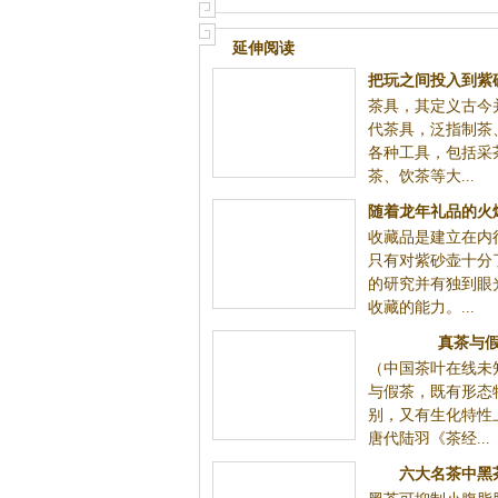
致
延伸阅读
把玩之间投入到紫
茶具，其定义古今
中，龙年礼品茶具
代茶具，泛指制茶
实质
各种工具，包括采
茶、饮茶等大...
随着龙年礼品的火
收藏品是建立在内
收藏一款龙年
只有对紫砂壶十分
的研究并有独到眼
收藏的能力。...
真茶与
（中国茶叶在线未
与假茶，既有形态
别，又有生化特性
唐代陆羽《茶经...
六大名茶中黑