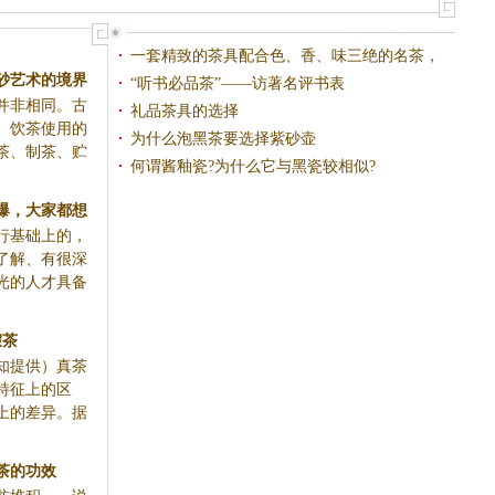
之 月光白
溪乌龙茶与岩茶
一套精致的茶具配合色、香、味三绝的名茶，
砂艺术的境界
可谓相得益彰
“听书必品茶”——访著名评书表
并非相同。古
热才成为一种
礼品茶具的选择
、饮茶使用的
为什么泡黑茶要选择紫砂壶
茶、制茶、贮
何谓酱釉瓷?为什么它与黑瓷较相似?
爆，大家都想
行基础上的，
工艺品茶具
了解、有很深
光的人才具备
假茶
知提供）真茶
特征上的区
上的差异。据
茶的功效