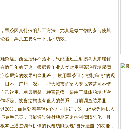
效，
黑茶
因其特殊的加工方法，尤其是微生物的参与使其
理论看，
黑茶
主要有一下几种功效。
疑难杂症。西医治标不治本，只能通过注射胰岛素来缓解
已有数千年的历史，根据近年业人类对用
黑茶
治疗糖尿病
疗糖尿病的效果相当显著，“饮用
黑茶
可以控制病情”的观
国、日本、广州、深圳一些大城市的富人专找老茶且不惜
是自己饮用。糖尿病是一种富贵病，是由于机体的糖代谢
工作环境、饮食结构也有很大的关系。目前调查结果显
过20%，而且朝着年轻化的方向推进，这已经成为困扰人
此还束手无策，只能通过注射胰岛素来控制病情恶化，且
根本上通过调节机体的代谢功能实现“自身造血”的功能，