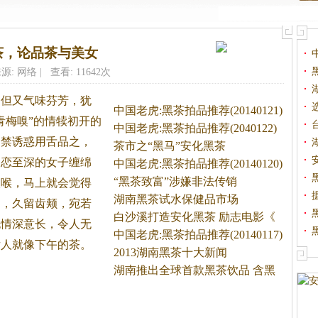
茶，论品茶与美女
源: 网络 | 查看: 11642次
，但又气味芬芳，犹
中国老虎:黑茶拍品推荐(20140121)
青梅嗅”的情犊初开的
中国老虎:黑茶拍品推荐(2040122)
不禁诱惑用舌品之，
茶市之“黑马”安化黑茶
相恋至深的女子缠绵
中国老虎:黑茶拍品推荐(20140120)
“黑茶致富”涉嫌非法传销
入喉，马上就会觉得
湖南黑茶试水保健品市场
冽，久留齿颊，宛若
白沙溪打造安化黑茶 励志电影《
也情深意长，令人无
中国老虎:黑茶拍品推荐(20140117)
女人就像下午的茶。
2013湖南黑茶十大新闻
湖南推出全球首款黑茶饮品 含黑