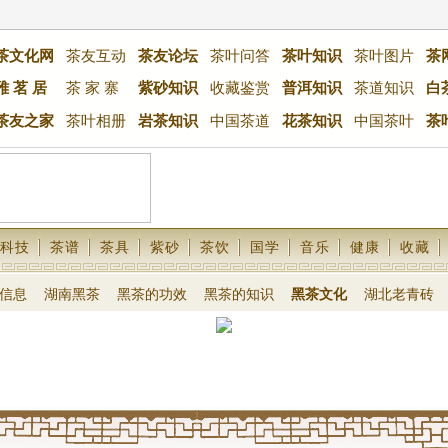
茶文化网
茶友互动
茶友论坛
茶叶问答
茶叶知识
茶叶图片
茶
雅 茗 居
茶 家 寨
紫砂知识
收藏鉴赏
普洱知识
茶道知识
白
茶友之家
茶叶相册
岩茶知识
中国茶道
花茶知识
中国茶叶
茶
科技
茶谱
茶具
紫砂
茶饮
国学
音乐
健康
收藏
信息
湖南黑茶
黑茶的功效
黑茶的知识
黑茶文化
湖北老青砖