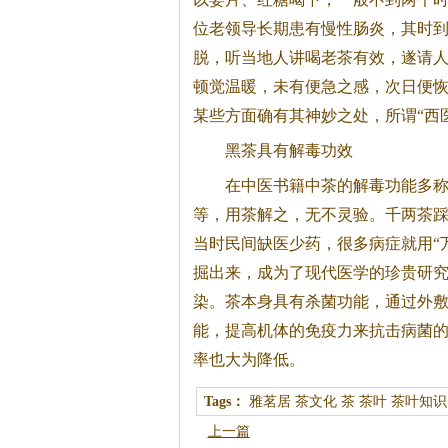
位老领导长期患有慢性肠炎，其时
脱，听当地人讲喝老茶有效，遂请人
顿觉温暖，未有便急之感，次日便
某些方面确有其神妙之处，所谓“西
黑茶
具有解毒功效
在中医书籍中茶的解毒功能多称
等，用茶解之，无不灵验。千两茶
当时民间缺医少药，很多病症就用“
掘出来，成为了现代医学的珍贵研究
染。茶本身具有杀菌功能，通过外
能，提高机体的免疫力来抗击病菌
率也大为降低。
Tags：
雅茗居
茶文化
茶
茶叶
茶叶知识
上一篇