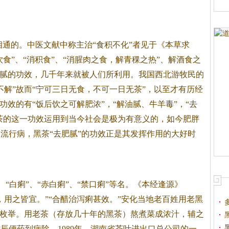
相通的。中医文献中称主治“食积不化”者见于《本草求
饮食”、“消积食”、“消腥肉之食，解青稞之热”、解酒食之
腻的功效，几千年来就被人们所利用。我国西北游牧民的
不解”故而“宁可三日无食，不可一日无茶”，以至才有历经
功效的有“饭后饮之可解肥浓”，“解油腻、牛羊毒”，“去
茶
的这一功效运用到当今社会是极为有意义的，如今肥胖
的流行病，
黑茶
“去肥腻”的功效正是其发挥作用的大好时
”、“白痢”、“赤白痢”、“禁口痢”等名。《本经逢源》
，用之皆宜。”“合醋治泻痢甚效。”安化当地老百姓用老
黑
胜枚举。用老茶（存放几十年的
黑茶
）熬煮菜成浓汁，辅之
辰便药到病除。1989年，湖南省茶叶进出口总公司的一