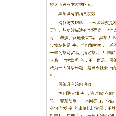
较之西医有本质的区别。
黑茶
具有的消食功效
消食与去肥腻 、下气等药效是
真》。从功效描述有“消宿食”、“消
毒、“养脾、食饱最宜”等。
黑茶
去肥
食物结构是“牛、羊肉和奶酪，非茶
千年的茶马贸易。描述茶叶“去肥腻”
人脂”，“解荤腥”等，不一而足。
黑
成为一大健康难题，是当今社会上
机。
黑茶
具有治痢功效
“痢”即指“肠炎”，古时称“赤痢
称：“姜茶治痢……不问赤白、冷热
茶
治疗“痢疾”的事例比比皆是，不
以姜片、红糖喝下，一般不到两个时