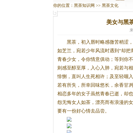
你的位置：
黑茶知识网
>>
黑茶文化
美女与黑
来
黑茶
，初入唇时略感微苦稍涩
如芝兰，宛若少年风流时遇到“却把
青春少女，令你情意俱动；等到你
则感至醇至厚，入心入肺，宛若与
悱恻，直叫人生死相许；及至轻咽
若有所失，所幸回味悠长，余香甘
相恋多年的女子虽然青春已逝，却
怨无悔女人如茶，漂亮而有浪漫的
要有一份好心情去品尝。