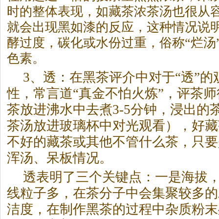
时的整体表现，如藏茶浓茶汤也很从
就会出现黑如漆的反应，这种情况说
酵过度，碳化或水份过重，俗称“烂汤
色素。
3、透：在
黑茶
评介中对于“透”
性，常言道“真金不怕火炼”，评茶
茶
放进沸水中去煮3-5分钟，浸出的
茶汤放进玻璃杯中对光观看），好藏
不好的藏茶或其他不管什么茶，只要
浑汤、呆板情况。
透表明了三个关键点：一是海拔
线粒子多，在茶分子中会集聚较多的
洁度，在制作
黑茶
的过程中杂质粉末