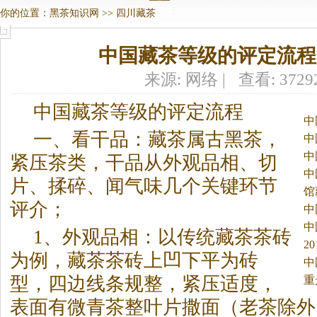
你的位置：
黑茶知识网
>>
四川藏茶
中国藏茶等级的评定流程
来源: 网络 | 查看: 372
中国藏茶等级的评定流程
中
一、看干品：藏茶属古
黑茶
，
中
中
紧压茶类，干品从外观品相、切
中
片、揉碎、闻气味几个关键环节
馆
评介；
中
中
1、外观品相：以传统藏茶茶砖
2
为例，藏茶茶砖上凹下平为砖
闻
中
型，四边线条规整，紧压适度，
重
表面有微青茶整叶片撒面（老茶除外