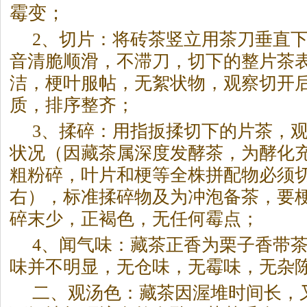
霉变；
2、切片：将砖茶竖立用茶刀垂直
音清脆顺滑，不滞刀，切下的整片茶
洁，梗叶服帖，无絮状物，观察切开
质，排序整齐；
3、揉碎：用指扳揉切下的片茶，
状况（因藏茶属深度发酵茶，为酵化
粗粉碎，叶片和梗等全株拼配物必须切碎在
右），标准揉碎物及为冲泡备茶，要
碎末少，正褐色，无任何霉点；
4、闻气味：藏茶正香为栗子香带
味并不明显，无仓味，无霉味，无杂
二、观汤色：藏茶因渥堆时间长，