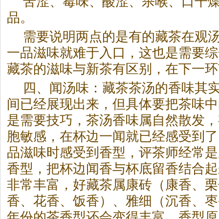
苦涩、霉味、酸涩、杀喉、口干
品。
需要说明两点的是有的藏茶在观
一品滋味就难于入口，这也是需要综
藏茶的滋味与新茶有区别，在下一环
四、闻汤味：藏茶茶汤的香味其
间已经展现出来，但具体要把茶味中
是需要技巧，茶汤香味属自然散发，
胞敏感，在杯边一闻就已经感受到了
品滋味时感受到香型，评茶师经常是
香型，把杯边闻香与杯底留香结合起
非常丰富，好藏茶属康砖（康香、栗
香、花香、饭香）、雅细（沉香、枣
年份的茶香型还会变得丰富，香型原