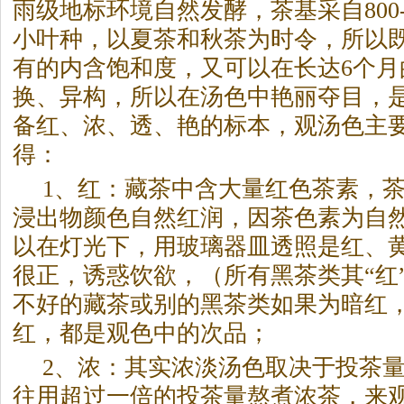
雨级地标环境自然发酵，茶基采自800-
小叶种，以夏茶和秋茶为时令，所以
有的内含饱和度，又可以在长达6个月
换、异构，所以在汤色中艳丽夺目，
备红、浓、透、艳的标本，观汤色主
得：
1、红：藏茶中含大量红色茶素，
浸出物颜色自然红润，因茶色素为自
以在灯光下，用玻璃器皿透照是红、
很正，诱惑饮欲，（所有
黑茶
类其“红
不好的藏茶或别的
黑茶
类如果为暗红
红，都是观色中的次品；
2、浓：其实浓淡汤色取决于投茶
往用超过一倍的投茶量熬煮浓茶，来