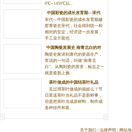
0℃--1450℃以...
中国彩瓷的成长发育期—宋代
宋代—中国彩瓷的成长发育期越
窑青瓷在宋代，社会得到统一和
相对的安定，经济进一步发展，
手工业方面也...
中国陶瓷发展史 南青北白的对
陶瓷史家讲到唐代的瓷器生产，
话
常说的一句话，叫做“南青北
白”。从陶到瓷的质变，标志之一
就是瓷胎上施...
茶叶做成的中国结茶叶礼品
见过用茶叶做成的福娃么？节
日里送茶叶当礼品不是新鲜事，
但是把茶叶当成原材料，制作成
各种挂件和装...
关于我们
|
法律声明
|
网站地