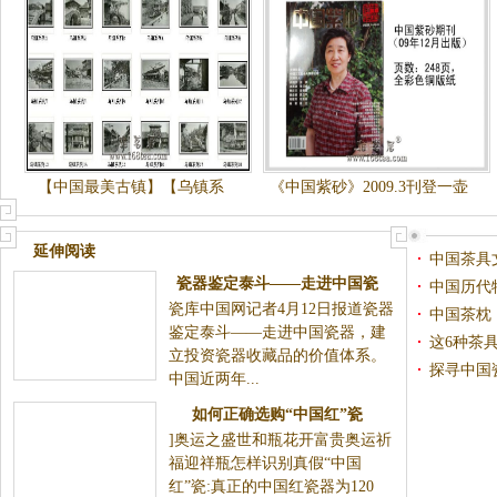
【中国最美古镇】【乌镇系
《中国紫砂》2009.3刊登一壶
列】
居士老师给鲁文健的信
延伸阅读
中国茶具
瓷器鉴定泰斗——走进中国瓷
中国历代
瓷库中国网记者4月12日报道瓷器
器，建立投资瓷器收藏品的价值
中国茶枕
鉴定泰斗——走进中国瓷器，建
体系
这6种茶
立投资瓷器收藏品的价值体系。
探寻中国
中国近两年...
如何正确选购“中国红”瓷
]奥运之盛世和瓶花开富贵奥运祈
福迎祥瓶怎样识别真假“中国
红”瓷:真正的中国红瓷器为120