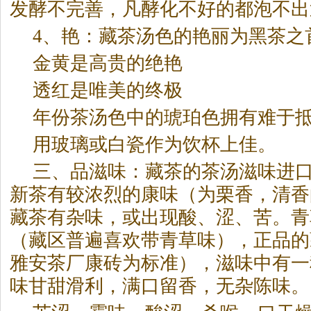
发酵不完善，凡酵化不好的都泡不出
4、艳：藏茶汤色的艳丽为
黑茶
之
金黄是高贵的绝艳
透红是唯美的终极
年份茶汤色中的琥珀色拥有难于
用玻璃或白瓷作为饮杯上佳。
三、品滋味：藏茶的茶汤滋味进
新茶有较浓烈的康味（为栗香，清香
藏茶有杂味，或出现酸、涩、苦。青
（藏区普遍喜欢带青草味），正品的
雅安茶厂康砖为标准），滋味中有一
味甘甜滑利，满口留香，无杂陈味。