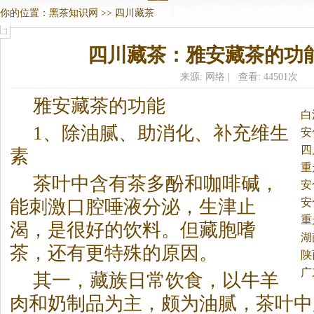
你的位置：
黑茶知识网
>>
四川藏茶
四川藏茶：雅安藏茶的功
来源: 网络 | 查看: 44501次
雅安藏茶的功能
白
1、除油腻、助消化、补充维生
安
四
素
重
茶叶中含有茶多酚和咖啡碱，
安
安
能刺激口腔唾液分泌，生津止
重
渴，是很好的饮料。
但藏胞嗜
湖
茶，还有更特殊的原因。
陕
广
其一，藏族日常饮食，以牛羊
肉和奶制品为主，颇为油腻，茶叶中