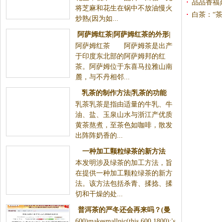
品品香福
将芝麻和花生在锅中不放油慢火
白茶：“
炒熟(因为如...
阿萨姆红茶|阿萨姆红茶的外形|
阿萨姆红茶 阿萨姆茶是出产
阿萨姆红茶的等级
于印度东北部的阿萨姆邦的红
茶。阿萨姆位于东喜马拉雅山南
麓，与不丹相邻...
乳茶的制作方法|乳茶的功能
乳茶乳茶是指由适量的牛乳、牛
油、盐、玉泉山水与浙江产优质
黄茶熬煮，至茶色如咖啡，散发
出阵阵奶香的...
一种加工颗粒绿茶的新方法
本发明涉及绿茶的加工方法，旨
在提供一种加工颗粒绿茶的新方
法。该方法包括杀青、揉捻、揉
切和干燥的处...
普洱茶的严冬还会再来吗？(曼
600)makesmallpic(this,600,1800);'s
松贡茶)