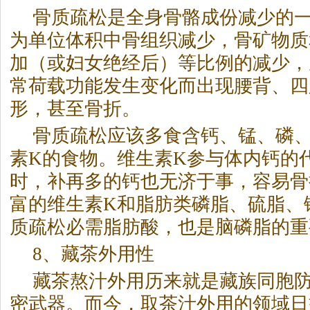
骨质疏松是全身骨骼成份减少的
为单位体积中骨组织减少，骨矿物质
加（或妇女绝经后）等比例的减少，
常荷载功能发生变化而出现腰背、四
形，甚至骨折。
骨质疏松应该多食含钙、锰、磷
素K的食物。维生素K参与体内钙的
时，补再多的钙也无济于事，容易骨
富的维生素K和脂肪类磷脂、硫脂、
质疏松必需脂肪酸，也是脑磷脂的重
8、藏茶外用性
藏茶熬汁外用历来就是藏族同胞
密武器。而今，取茶汁外用的领域日