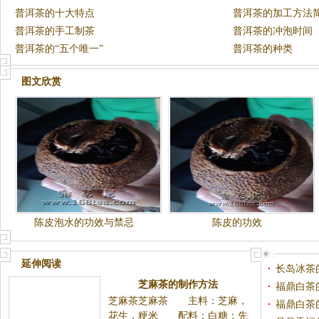
普洱茶的十大特点
普洱茶的加工方法
普洱茶的手工制茶
普洱茶的冲泡时间
普洱茶的“五个唯一”
普洱茶的种类
图文欣赏
陈皮泡水的功效与禁忌
陈皮的功效
延伸阅读
长岛冰茶
芝麻茶的制作方法
福鼎白茶
芝麻茶芝麻茶 主料：芝麻，
福鼎白茶
花生，粳米 配料：白糖：先