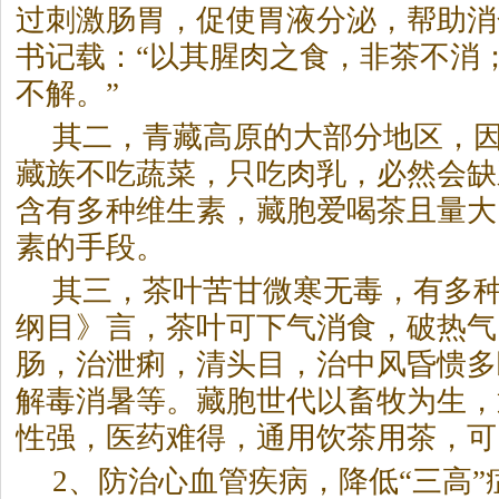
过刺激肠胃，促使胃液分泌，帮助消
书记载：“以其腥肉之食，非茶不消
不解。”
其二，青藏高原的大部分地区，
藏族不吃蔬菜，只吃肉乳，必然会缺
含有多种维生素，藏胞爱喝茶且量大
素的手段。
其三，茶叶苦甘微寒无毒，有多
纲目》言，茶叶可下气消食，破热气
肠，治泄痢，清头目，治中风昏愦多
解毒消暑等。藏胞世代以畜牧为生，
性强，医药难得，通用饮茶用茶，可
2、防治心血管疾病，降低“三高”