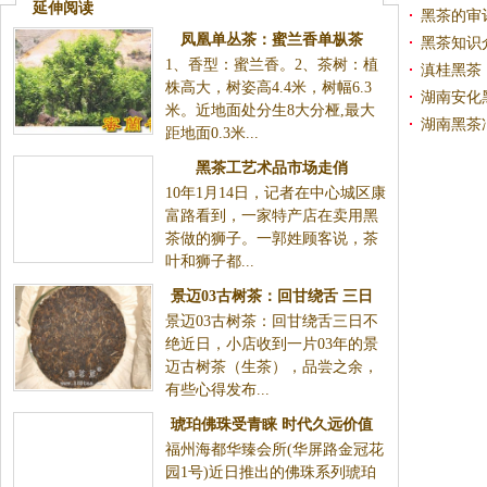
延伸阅读
黑茶的审
凤凰单丛茶：蜜兰香单枞茶
黑茶知识
1、香型：蜜兰香。2、茶树：植
滇桂黑茶
株高大，树姿高4.4米，树幅6.3
湖南安化
米。近地面处分生8大分桠,最大
湖南黑茶
距地面0.3米...
黑茶工艺术品市场走俏
10年1月14日，记者在中心城区康
富路看到，一家特产店在卖用黑
茶做的狮子。一郭姓顾客说，茶
叶和狮子都...
景迈03古树茶：回甘绕舌 三日
景迈03古树茶：回甘绕舌三日不
不绝
绝近日，小店收到一片03年的景
迈古树茶（生茶），品尝之余，
有些心得发布...
琥珀佛珠受青睐 时代久远价值
福州海都华臻会所(华屏路金冠花
高
园1号)近日推出的佛珠系列琥珀