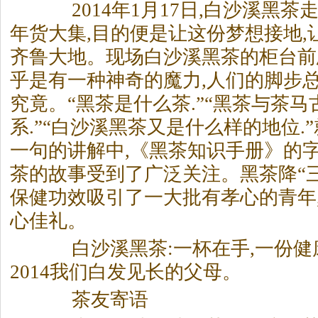
2014年1月17日,白沙溪
黑茶
年货大集,目的便是让这份梦想接地,
齐鲁大地。现场白沙溪
黑茶
的柜台前
乎是有一种神奇的魔力,人们的脚步总
究竟。“
黑茶
是什么茶.”“
黑茶
与茶马
系.”“白沙溪
黑茶
又是什么样的地位.
一句的讲解中,《
黑茶
知识手册》的字
茶
的故事受到了广泛关注。
黑茶
降“
保健功效吸引了一大批有孝心的青年
心佳礼。
白沙溪
黑茶
:一杯在手,一份
2014我们白发见长的父母。
茶友寄语