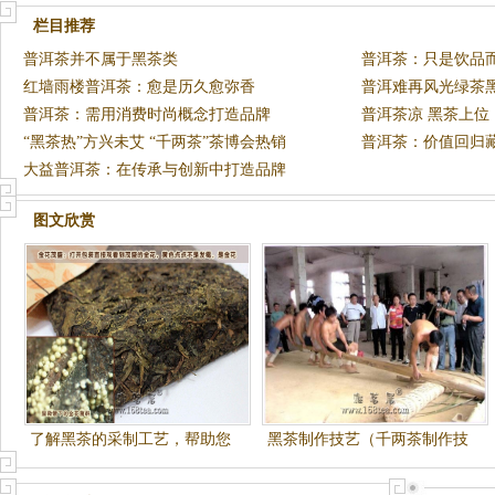
栏目推荐
普洱茶并不属于黑茶类
普洱茶：只是饮品
红墙雨楼普洱茶：愈是历久愈弥香
普洱难再风光绿茶
普洱茶：需用消费时尚概念打造品牌
普洱茶凉 黑茶上位
“黑茶热”方兴未艾 “千两茶”茶博会热销
普洱茶：价值回归
大益普洱茶：在传承与创新中打造品牌
图文欣赏
了解黑茶的采制工艺，帮助您
黑茶制作技艺（千两茶制作技
认识和收藏黑茶
艺）