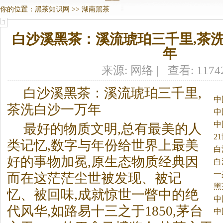
你的位置：
黑茶知识网
>>
湖南黑茶
白沙溪黑茶：溪流琥珀三千里,茶
年
来源: 网络 | 查看: 117
白沙溪
黑茶
：溪流琥珀三千里,
中
茶洗白沙一万年
中
中
最好的物质文明,总有最美的人
2
类记忆,数字与年份给世界上最美
白
好的事物加冕,原生态物质经典因
白
一
而在这茫茫尘世被发现、被记
黑
忆、被回味,成就惊世一瞥中的绝
中
代风华,如路易十三之于1850,茅台
中