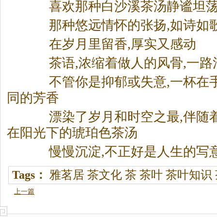
喜欢那种白沙溪茶汤静谧坦荡
那种悠远情怀的张扬,如诗如
在岁月里留香,厚实又感动
茶语,浓缩着做人的风骨,一路
不管你是抑郁或失意,一杯在手
同的芳香
漂染了岁月和时空之最,伴随着
在阳光下的琥珀色茶汤
慢慢沉淀,不正好是人生的写
Tags：
雅茗居
茶文化
茶
茶叶
茶叶知识
上一篇