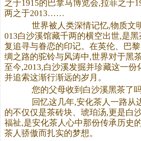
之于1915的巴拿马博览会,拉菲之于1
两之于2013……
世界被人类深情记忆,物质文明
013白沙溪馆藏千两的横空出世,是
黑
复追寻与眷恋的印记。
在英伦、巴黎
绸之路的驼铃与风涛中,世界对于
黑
至今,2013,白沙溪发掘并珍藏这一
并追索这渐行渐远的岁月。
您的父母收到白沙溪
黑茶
了吗
回忆这几年,安化茶人一路从边
的不仅仅是茶砖块、琥珀汤,更是白
福祉,是安化茶人心中那份传承历史的
茶人骄傲而扎实的梦想。