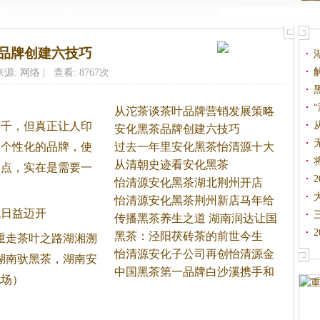
品牌创建六技巧
来源: 网络 | 查看: 8767次
从沱茶谈茶叶品牌营销发展策略
百千，但真正让人印
安化黑茶品牌创建六技巧
个个性化的品牌，使
过去一年里安化黑茶怡清源十大
新
从清朝史迹看安化黑茶
焦点，实在是需要一
怡清源安化黑茶湖北荆州开店
怡清源安化黑茶荆州新店马年给
伐日益迈开
力
传播黑茶养生之道 湖南润达让国
黑茶：泾阳茯砖茶的前世今生
“重走茶叶之路湖湘溯
怡清源安化子公司再创怡清源金
湖南驮
黑茶
，湖南安
牌
中国黑茶第一品牌白沙溪携手和
现场）
君