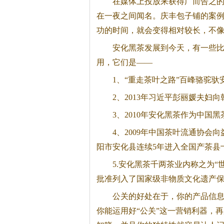
在媒体上投放来获得广而告之的
在一夜之间闻名。庆丰包子铺的案
功的时间，就会变得相对较长，不
安化
黑茶
发展到今天，有一些
用，它们是——
1、“重走茶叶之路”百峰骆驼驮
2、2013年习近平彭丽媛夫妇
3、2010年安化
黑茶
作为中国
黑
4、2009年中国茶叶流通协会
阳市安化县连续5年进入全国产茶县
5.安化
黑茶
千两茶业内称之为“
批准列入了国家级非物质文化遗产
公关的好处在于，你的产品信息
你能运用好“公关”这一营销利器，