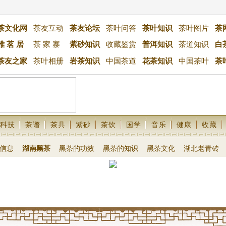
茶文化网
茶友互动
茶友论坛
茶叶问答
茶叶知识
茶叶图片
茶
雅 茗 居
茶 家 寨
紫砂知识
收藏鉴赏
普洱知识
茶道知识
白
茶友之家
茶叶相册
岩茶知识
中国茶道
花茶知识
中国茶叶
茶
科技
茶谱
茶具
紫砂
茶饮
国学
音乐
健康
收藏
信息
湖南黑茶
黑茶的功效
黑茶的知识
黑茶文化
湖北老青砖