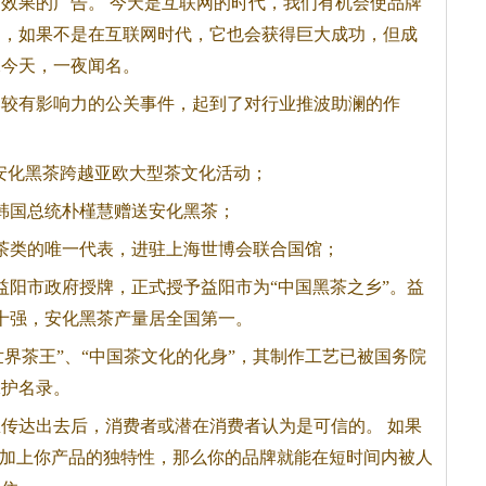
效果的广告。 今天是互联网的时代，我们有机会使品牌
例，如果不是在互联网时代，它也会获得巨大成功，但成
像今天，一夜闻名。
比较有影响力的公关事件，起到了对行业推波助澜的作
安化
黑茶
跨越亚欧大型茶文化活动；
向韩国总统朴槿慧赠送安化
黑茶
；
茶
类的唯一代表，进驻上海世博会联合国馆；
向益阳市政府授牌，正式授予益阳市为“中国
黑茶
之乡”。益
十强，安化
黑茶
产量居全国第一。
世界茶王”、“中国茶文化的化身”，其制作工艺已被国务院
保护名录。
传达出去后，消费者或潜在消费者认为是可信的。 如果
再加上你产品的独特性，那么你的品牌就能在短时间内被人