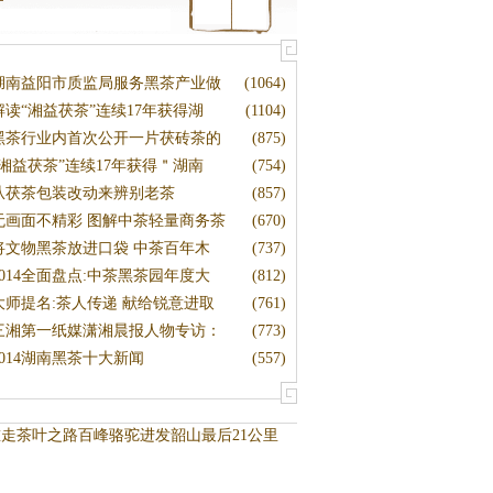
湖南益阳市质监局服务黑茶产业做
(1064)
解读“湘益茯茶”连续17年获得湖
(1104)
黑茶行业内首次公开一片茯砖茶的
(875)
“湘益茯茶”连续17年获得＂湖南
(754)
从茯茶包装改动来辨别老茶
(857)
无画面不精彩 图解中茶轻量商务茶
(670)
将文物黑茶放进口袋 中茶百年木
(737)
2014全面盘点:中茶黑茶园年度大
(812)
大师提名:茶人传递 献给锐意进取
(761)
三湘第一纸媒潇湘晨报人物专访：
(773)
2014湖南黑茶十大新闻
(557)