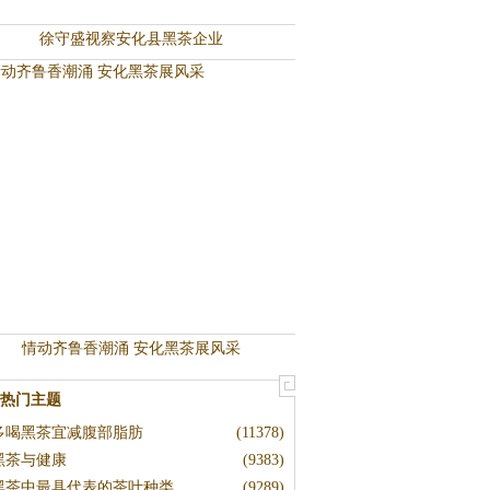
徐守盛视察安化县黑茶企业
情动齐鲁香潮涌 安化黑茶展风采
热门主题
多喝黑茶宜减腹部脂肪
(11378)
黑茶与健康
(9383)
黑茶中最具代表的茶叶种类
(9289)