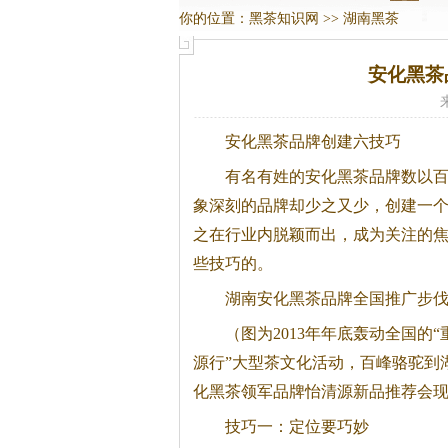
你的位置：
黑茶知识网
>>
湖南黑茶
安化黑茶
安化
黑茶
品牌创建六技巧
有名有姓的安化
黑茶
品牌数以
象深刻的品牌却少之又少，创建一
之在行业内脱颖而出，成为关注的
些技巧的。
湖南安化
黑茶
品牌全国推广步
（图为2013年年底轰动全国的
源行”大型茶文化活动，百峰骆驼到
化
黑茶
领军品牌怡清源新品推荐会
技巧一：定位要巧妙