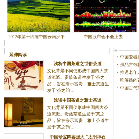
2012年第十四届中国云南罗平
中国股市会不会上去
国际油菜花文化旅游节（转）
延伸阅读
中国瓷器
浅析中国茶道之世俗茶道
维茨
孤品古钱
文化背景不同便形成中国四大茶
(图)
推迟老年
道流派。贵族茶道生发于'茶之
吃催熟的
品'，旨在夸示富贵；雅士茶道生
中国古代
发于'茶之韵'...
浅谈中国茶道之雅士茶道
文化背景不同便形成中国四大茶
道流派。贵族茶道生发于'茶之
品'，旨在夸示富贵；雅士茶道生
发于'茶之韵'...
中国珍宝阵容强大 "太阳神石