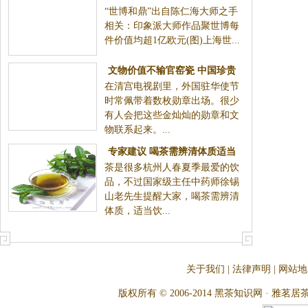
“世博和鼎”出自陈仁海大师之手
刻"亮相世博会(图)
相关：印象派大师作品聚世博每
件价值均超1亿欧元(图)上海世...
文物价值不输官窑瓷 中国珍贵
在清宫电视剧里，外国驻华使节
徽章大量流失(图)
时常佩带着数枚勋章出场。很少
有人会把这些金灿灿的勋章和文
物联系起来。...
专家建议 喝茶需辨清体质适当
茶是很多杭州人春夏季最爱的饮
饮用
品，不过国家级主任中药师徐锡
山老先生提醒大家，喝茶需辨清
体质，适当饮...
关于我们
|
法律声明
|
网站地
版权所有 © 2006-2014 黑茶知识网 · 雅茗居茶文化网