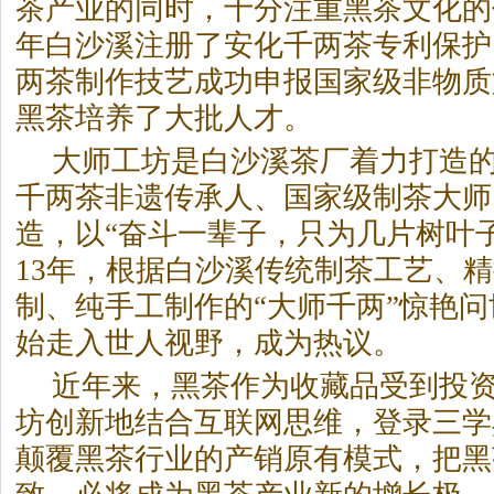
茶
产业的同时，十分注重
黑茶
文化的
年白沙溪注册了安化千两茶专利保护，
两茶制作技艺成功申报国家级非物质
黑茶
培养了大批人才。
大师工坊是白沙溪茶厂着力打造
千两茶非遗传承人、国家级制茶大师
造，以“奋斗一辈子，只为几片树叶子
13年，根据白沙溪传统制茶工艺、
制、纯手工制作的“大师千两”惊艳问
始走入世人视野，成为热议。
近年来，
黑茶
作为收藏品受到投
坊创新地结合互联网思维，登录三学
颠覆
黑茶
行业的产销原有模式，把
黑