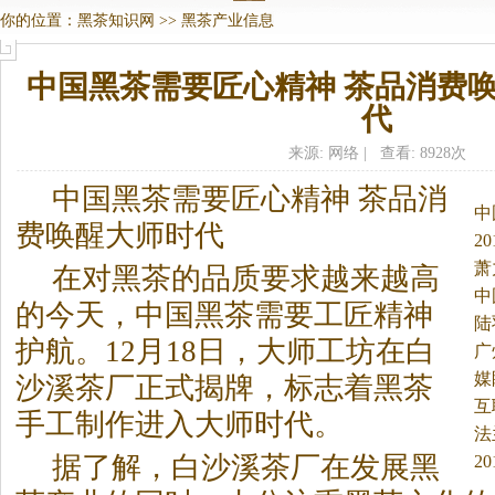
你的位置：
黑茶知识网
>>
黑茶产业信息
中国黑茶需要匠心精神 茶品消费
代
来源: 网络 | 查看: 8928次
中国
黑茶
需要匠心精神 茶品消
中
费唤醒大师时代
2
萧
在对
黑茶
的品质要求越来越高
中
的今天，中国
黑茶
需要工匠精神
陆
护航。
12月18日，大师工坊在白
广
媒
沙溪茶厂正式揭牌，标志着
黑茶
互
手工制作进入大师时代。
法
据了解，白沙溪茶厂在发展
黑
业
2