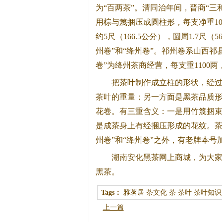
为“百两茶”。清同治年间，晋商“三
用棕与篾捆压成圆柱形，每支净重100
约5尺（166.5公分），圆周1.7
州卷”和“绛州卷”。祁州卷系山西祁
卷”为绛州茶商经营，每支重1100
把茶叶制作成立柱的形状，经
茶叶的重量；另一方面是
黑茶
品质形
花卷。有三重含义：一是用竹篾捆
是成茶身上有经捆压形成的花纹。茶
州卷”和“绛州卷”之外，有老牌本号
湖南安化
黑茶
网上商城，为大
黑茶
。
Tags：
雅茗居
茶文化
茶
茶叶
茶叶知识
上一篇