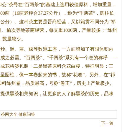
和公”茶号在“百两茶”的基础上选用较佳原料，增加重量，
0两（16两老秤合37.27公斤），称为“千两茶”，圆柱长
尺（56公分）。这种茶主要是晋商经营，又以籍贯不同分为“祁
县、榆次等地茶商经营，每支重1000两，产量较多；“绛州
两，数量较少。
过炒、渥、蒸、踩等数道工序，一方面增加了有限体积内
成之必需。“百两茶”、“千两茶”系列有一个总的称呼——
束成花格篓包装；二是
黑茶
原料含花白梗，特征明显；三
呈圆柱，像一本卷起来的书，故称“花卷”。另外，在“祁
加料绛州卷，品质最高，号称“卷王”，历史上产量极少。
家提供
黑茶
相关知识，让更多的人了解
黑茶
的历史，品味
茶网大全
健康问答
下一篇