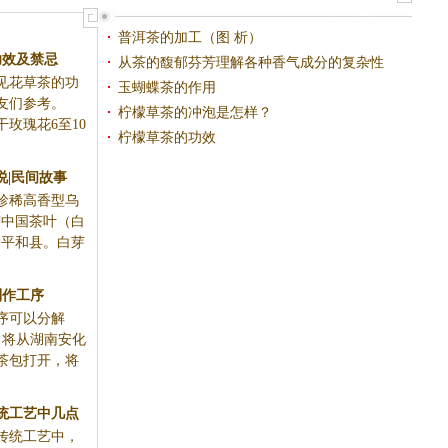
普洱茶的加工（图 析）
功效及禁忌
从茶的馥郁芬芳理解各种香气成分的复杂性
花草茶的功
玉蝴蝶茶的作用
网友们参考。
柠檬草茶的冲泡是怎样？
瑰花6至10
柠檬草茶的功效
说|民间故事
珍稀高香型乌
“中国茶叶（白
建平和县。白芽
制作工序
序可以分解
：将从湖南安化
茶包打开，将
统工艺中几点
传统工艺中，
求