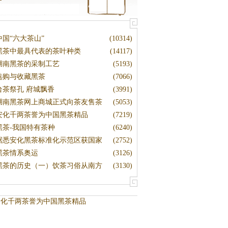
中国“六大茶山”
(10314)
黑茶中最具代表的茶叶种类
(14117)
湖南黑茶的采制工艺
(5193)
选购与收藏黑茶
(7066)
台茶祭孔 府城飘香
(3991)
湖南黑茶网上商城正式向茶友售茶
(5053)
安化千两茶誉为中国黑茶精品
(7219)
黑茶-我国特有茶种
(6240)
据悉安化黑茶标准化示范区获国家
(2752)
黑茶情系奥运
(3126)
黑茶的历史（一）饮茶习俗从南方
(3130)