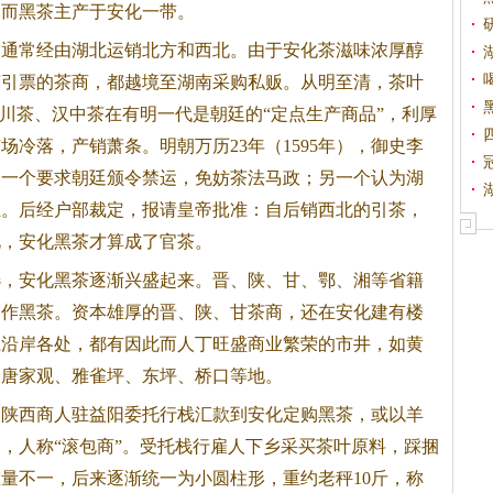
，而
黑茶
主产于安化一带。
，通常经由湖北运销北方和西北。由于安化茶滋味浓厚醇
茶引票的茶商，都越境至湖南采购私贩。从明至清，茶叶
四川茶、汉中茶在有明一代是朝廷的“定点生产商品”，利厚
场冷落，产销萧条。明朝万历23年（1595年），御史李
，一个要求朝廷颁令禁运，免妨茶法马政；另一个认为湖
止。后经户部裁定，报请皇帝批准：自后销西北的引茶，
此，安化
黑茶
才算成了官茶。
，安化
黑茶
逐渐兴盛起来。晋、陕、甘、鄂、湘等省籍
制作
黑茶
。资本雄厚的晋、陕、甘茶商，还在安化建有楼
江沿岸各处，都有因此而人丁旺盛商业繁荣的市井，如黄
、唐家观、雅雀坪、东坪、桥口等地。
，陕西商人驻益阳委托行栈汇款到安化定购
黑茶
，或以羊
，人称“滚包商”。受托栈行雇人下乡采买茶叶原料，踩捆
量不一，后来逐渐统一为小圆柱形，重约老秤10斤，称