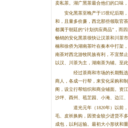
卖私茶。湖广
黑茶
最合他们的口味
安化
黑茶
至晚产于15世纪后期
和，且量多价廉，西北那些领取官
都属于朝廷的“计划供应商品”，而
畅销的安化
黑茶
很快让汉茶和川茶市
楠和徐侨为湖南茶叶在奏本中打架
南茶对西北游牧民族有利，不宜禁
以汉、川茶为主，湖南茶为辅。至
经过茶商和市场的长期甄选
商人，各成一行帮，来安化采购和
阁，设立行帮组织和商业铺面。资
沙坪、酉州、苞芷园、小淹、边江
道光元年（1820年）以前
毛、皮袄换购，因资金较少进货不多
成包，以利运输。最初大小形状和重