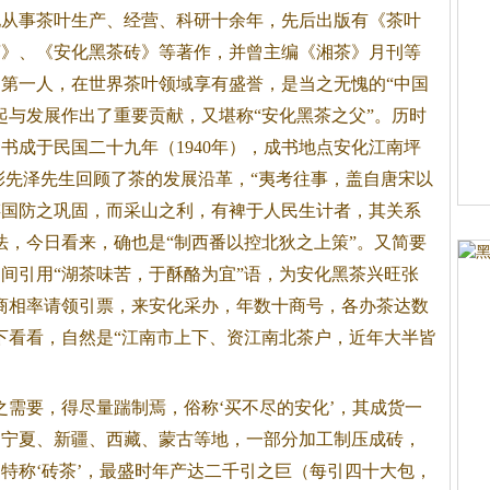
他从事茶叶生产、经营、科研十余年，先后出版有《茶叶
茶
》、《安化
黑茶
砖》等著作，并曾主编《湘茶》月刊等
第一人，在世界茶叶领域享有盛誉，是当之无愧的“中国
起与发展作出了重要贡献，又堪称“安化
黑茶
之父”。历时
书成于民国二十九年（1940年），成书地点安化江南坪
彭先泽先生回顾了茶的发展沿革，“夷考往事，盖自唐宋以
谋国防之巩固，而采山之利，有裨于人民生计者，其关系
法，今日看来，确也是“制西番以控北狄之上策”。又简要
间引用“湖茶味苦，于酥酪为宜”语，为安化
黑茶
兴旺张
商相率请领引票，来安化采办，年数十商号，各办茶达数
下看看，自然是“江南市上下、资江南北茶户，近年大半皆
之需要，得尽量踹制焉，俗称‘买不尽的安化’，其成货一
、宁夏、新疆、西藏、蒙古等地，一部分加工制压成砖，
特称‘砖茶’，最盛时年产达二千引之巨（每引四十大包，