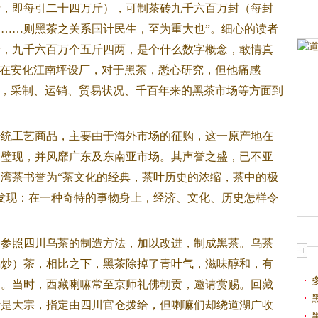
斤，即每引二十四万斤），可制茶砖九千六百万封（每封
）……则
黑茶
之关系国计民生，至为重大也”。细心的读者
斤，九千六百万个五斤四两，是个什么数字概念，敢情真
生在安化江南坪设厂，对于
黑茶
，悉心研究，但他痛感
”，采制、运销、贸易状况、千百年来的
黑茶
市场等方面到
的传统工艺商品，主要由于海外市场的征购，这一原产地在
初璧现，并风靡广东及东南亚市场。其声誉之盛，已不亚
湾茶书誉为“茶文化的经典，茶叶历史的浓缩，茶中的极
发现：在一种奇特的事物身上，经济、文化、历史怎样令
参照四川乌茶的制造方法，加以改进，制成
黑茶
。乌茶
锅炒）茶，相比之下，
黑茶
除掉了青叶气，滋味醇和，有
迎。当时，西藏喇嘛常至京师礼佛朝贡，邀请赏赐。回藏
叶是大宗，指定由四川官仓拨给，但喇嘛们却绕道湖广收