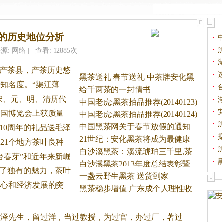
的历史地位分析
源: 网络 | 查看: 12885次
点产茶县，产茶历史悠
黑茶送礼 春节送礼 中茶牌安化黑
的知名度。
“渠江薄
给千两茶的一封情书
宋、元、明、清历代
中国老虎:黑茶拍品推荐(20140123)
万国博览会上获质量
中国老虎:黑茶拍品推荐(20140124)
中国黑茶网关于春节放假的通知
10周年的礼品送毛泽
21世纪：安化黑茶将成为最健康
21个地方茶叶良种
的
白沙溪黑茶：溪流琥珀三千里,茶
云台春芽”和近年来新崛
白沙溪黑茶2013年度总结表彰暨
示了独有的魅力，茶叶
喜
一盏云野生黑茶 送货到家
重心和经济发展的突
黑茶稳步增值 广东成个人理性收
彭先泽先生，留过洋，当过教授，为过官，办过厂，著过