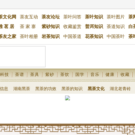
茶文化网
茶友互动
茶友论坛
茶叶问答
茶叶知识
茶叶图片
茶
雅 茗 居
茶 家 寨
紫砂知识
收藏鉴赏
普洱知识
茶道知识
白
茶友之家
茶叶相册
岩茶知识
中国茶道
花茶知识
中国茶叶
茶
科技
茶谱
茶具
紫砂
茶饮
国学
音乐
健康
收藏
信息
湖南黑茶
黑茶的功效
黑茶的知识
黑茶文化
湖北老青砖