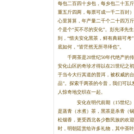
每包二百四十乡包，每乡包二十五
重五斤四两，每票可成一千二百封
心里算算，年产量二千个二十四万
个是个“买不尽的安化”。彭先泽先
到，“惜夫安化
黑茶
，鲜有典籍可考
底如何，“皆茫然无所寻绎也”。
千两茶是20世纪50年代绝产
安化山区的奇珍才得以在21世纪之
于当今大行其道的普洱，被权威的台
品”。探索千两茶的今昔，我们可以
人惊奇地交织在一起。
安化在明代前期（15世纪）
是蒸青（水煮）茶，
黑茶
是杀青（
松烟香，更受西北各少数民族的欢
时，明朝廷赏给许多礼物，其中茶