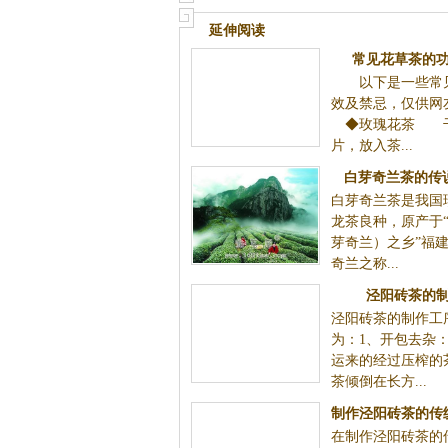
延伸阅读
常见花草茶的
以下是一些常见
效及禁忌，仅供
◆玫瑰花茶 干玫
片，放入茶...
白芽奇兰茶的传
白芽奇兰茶是我国
龙茶良种，原产于
芽奇兰）之乡”福
奇兰之称...
泾阳砖茶的
泾阳砖茶的制作工
为：1、开包去杂
运来的经过压榨的
茶倾倒在长方...
制作泾阳砖茶的传
在制作泾阳砖茶的
特殊要