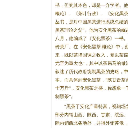
书，但究其本色，却是一介学者。
概论》、《茶叶行政》、《安化
黑
丛书，是对中国
黑茶
进行系统总结的
黑茶
理论之父”。他为安化
黑茶
的崛
八月，他编成了《安化
黑茶
》一书。
砖茶厂。在《安化
黑茶
.概论》中，
来，既以茶增国课之收入，复以茶
尤至为重大也”，其中以茶易马的做
叙述了历代政府统制
黑茶
的史略，中
本。而具体到安化
黑茶
，“陕甘晋茶
十万斤”，安化
黑茶
之盛，你想象一
制
黑茶
”。
“
黑茶
于安化产量特富，视销场
部分内销山西、陕西、甘肃、绥远
除内销西北各地外，并得外销苏俄，