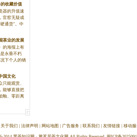
瓷器的升值速
，官窑无疑成
硬通货”。中
个牺牲都是永
对整体...
，而昨日，能
的“碎宝...
关于我们
|
法律声明
|
网站地图
|
广告服务
|
联系我们
|
友情链接
|
移动服
-2014 黑茶知识网 · 雅茗居茶文化网 All Rights Reserved
闽ICP备2025091