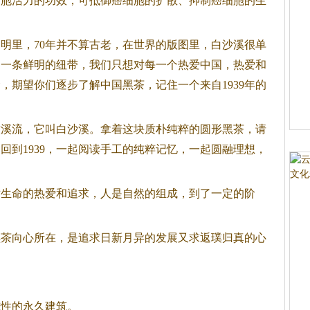
细胞活力的功效；可抵御癌细胞的扩散、抑制癌细胞的生
明里，70年并不算古老，在世界的版图里，白沙溪很单
是一条鲜明的纽带，我们只想对每一个热爱中国，热爱和
念，期望你们逐步了解中国
黑茶
，记住一个来自1939年的
澈溪流，它叫白沙溪。拿着这块质朴纯粹的圆形
黑茶
，请
回到1939，一起阅读手工的纯粹记忆，一起圆融理想，
对生命的热爱和追求，人是自然的组成，到了一定的阶
黑茶
向心所在，是追求日新月异的发展又求返璞归真的心
志性的永久建筑。