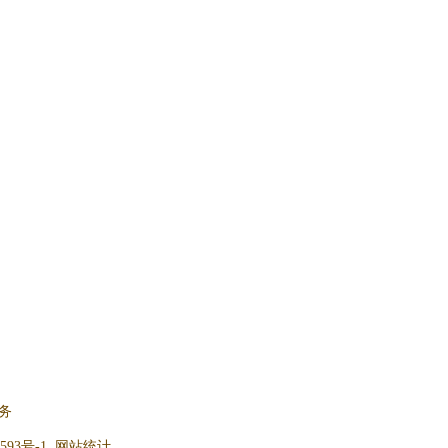
务
593号-1
网站统计