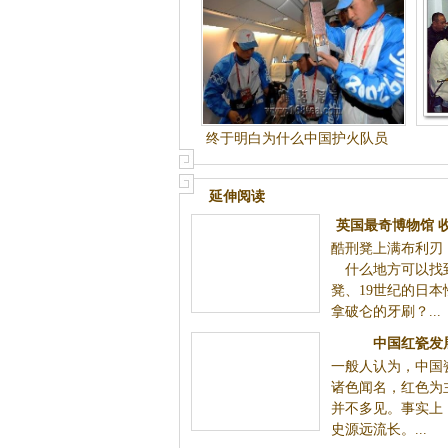
终于明白为什么中国护火队员
会在巴黎市熄灭（转载）
延伸阅读
英国最奇博物馆 收藏中国酷刑
酷刑凳上满布利刃，非常吓人。 什么地
凳
国酷刑凳、19世纪的日本性用具，甚至拿
刷？...
中国红瓷发
一般人认为，中国
诸色闻名，红色为主色调的瓷器并不多见
国红瓷历史源远流长。...
中国历代官窑瓷