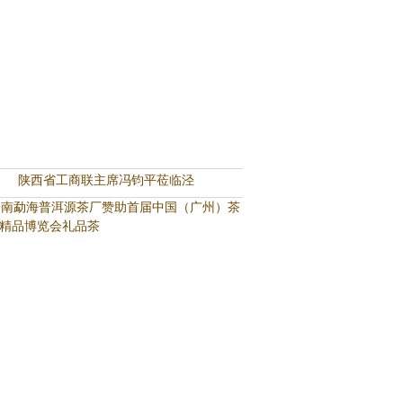
陕西省工商联主席冯钧平莅临泾