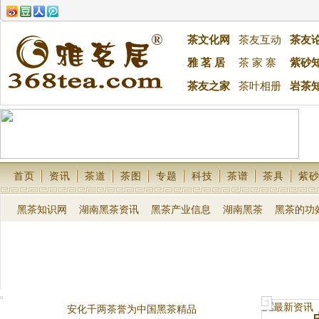
茶文化网
茶友互动
茶友
雅 茗 居
茶 家 寨
紫砂
茶友之家
茶叶相册
岩茶
首页
资讯
茶道
茶图
专题
科技
茶谱
茶具
紫
黑茶知识网
湖南黑茶资讯
黑茶产业信息
湖南黑茶
黑茶的功
安化千两茶誉为中国黑茶精品