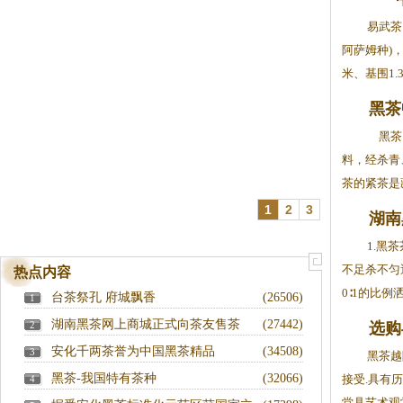
易武茶
阿萨姆种)
米、基围1.
黑茶
黑茶
料，经杀青
茶的紧茶是
1
2
3
湖南
1.黑
不足杀不匀
热点内容
0∶1的比例洒
台茶祭孔 府城飘香
(26506)
1
湖南黑茶网上商城正式向茶友售茶
(27442)
2
选购
安化千两茶誉为中国黑茶精品
(34508)
3
黑茶越
黑茶-我国特有茶种
(32066)
接受.具有
4
堂具艺术观赏