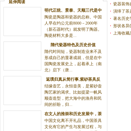
延伸阅读
瓷器装饰
明代正统、景泰、天顺三代是中
演绎了茶
陶瓷是陶器和瓷器的总称。中国
国陶瓷历史上的空白期？
文化的发
著名历史
人早在约公元前8000－2000年
形状各异
（新石器时代）就发明了陶器。
厚非的是
上海收藏
陶瓷材料大多是...
隋代瓷器特色及历史价值
隋代时间短，瓷器制造业来不及
形成自己的显著成就，但是在中
国陶瓷发展史上，起着承上（南
北）启下（唐...
返璞归真从简行事,紫砂茶具反
结缘壶艺，永恒壶美，是紫砂壶
映时代的产物
陶艺家的渴求。比如提梁一帆风
顺壶造型，把大海中的渔舟和民
间的祈盼，归...
在文人的推崇和历史发展中，茶
中国文化离不开礼品，中国茶具
具文化堂而皇之的进入了礼品行
文化有它的产生与发展过程，与
列