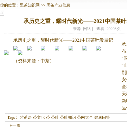
你的位置：
黑茶知识网
>>
黑茶产业信息
承历史之重，耀时代新光——2021中国茶
来源: 网络 | 查看: 20203次
承历史之重，耀时代新光——2021中国茶叶发展记
承
布
时
“
（资料来源：中茶）
“
刚
安
全
天
新
品
Tags：
雅茗居
茶文化
茶
茶叶
茶叶知识
茶网大全
健康问答
上一篇