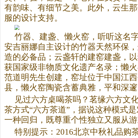
有韵味、有细节之美。此外，云生那
服的设计支持。
竹器、建盏、懒火窑，听听这名
安吉丽娜自主设计的竹器天然环保，
造的必备品；云盏轩的建窑建盏，以
获国家级非物质文化遗产名录；懒火
范道明先生创建，窑址位于中国江西
县，懒火窑陶瓷含蓄典雅，平和深邃
见过六方桌喝茶吗？茗缘六方文
茶方式“六方茶道”，据说这种模式
一种回归，既尊重个性独立又服从游
特别提示：2016北京中秋礼品购茶