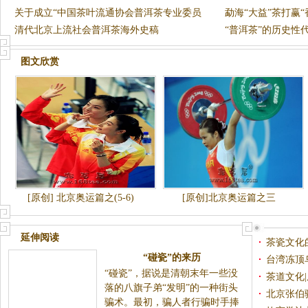
关于成立“中国茶叶流通协会普洱茶专业委员
勐海“大益”茶打赢“
会”的
清代北京上流社会普洱茶海外史稿
“普洱茶”的历史性
图文欣赏
[原创] 北京奥运篇之(5-6)
[原创]北京奥运篇之三
延伸阅读
茶瓷文化
“碰瓷”的来历
总经理董
台湾冻顶乌
“碰瓷”，据说是清朝末年一些没
茶道文化|
落的八旗子弟“发明”的一种街头
北京张伯
骗术。最初，骗人者行骗时手捧