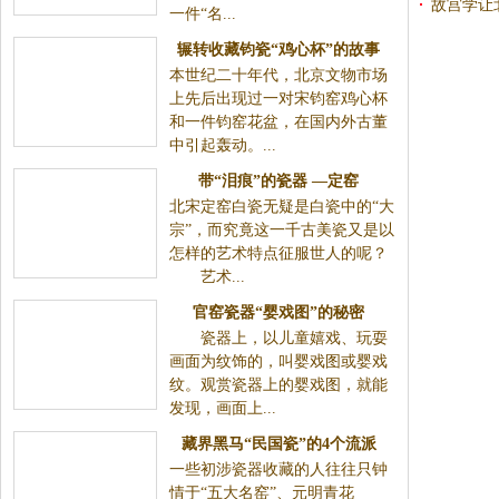
故宫学让
一件“名...
辗转收藏钧瓷“鸡心杯”的故事
本世纪二十年代，北京文物市场
上先后出现过一对宋钧窑鸡心杯
和一件钧窑花盆，在国内外古董
中引起轰动。...
带“泪痕”的瓷器 —定窑
北宋定窑白瓷无疑是白瓷中的“大
宗”，而究竟这一千古美瓷又是以
怎样的艺术特点征服世人的呢？
艺术...
官窑瓷器“婴戏图”的秘密
瓷器上，以儿童嬉戏、玩耍
画面为纹饰的，叫婴戏图或婴戏
纹。观赏瓷器上的婴戏图，就能
发现，画面上...
藏界黑马“民国瓷”的4个流派
一些初涉瓷器收藏的人往往只钟
情于“五大名窑”、元明青花