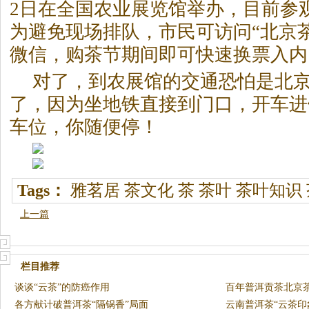
2日在全国农业展览馆举办，目前参
为避免现场排队，市民可访问“北京
微信，购茶节期间即可快速换票入内
对了，到农展馆的交通恐怕是北
了，因为坐地铁直接到门口，开车进
车位，你随便停！
Tags：
雅茗居
茶文化
茶
茶叶
茶叶知识
上一篇
栏目推荐
谈谈“云茶”的防癌作用
百年普洱贡茶北京
各方献计破普洱茶“隔锅香”局面
云南普洱茶“云茶印