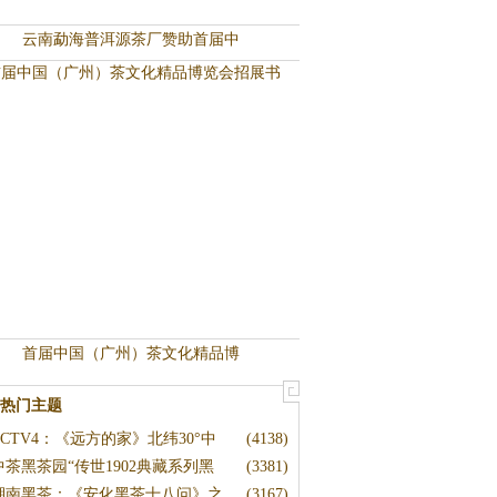
云南勐海普洱源茶厂赞助首届中
首届中国（广州）茶文化精品博
热门主题
CCTV4：《远方的家》北纬30°中
(4138)
中茶黑茶园“传世1902典藏系列黑
(3381)
湖南黑茶：《安化黑茶十八问》之
(3167)