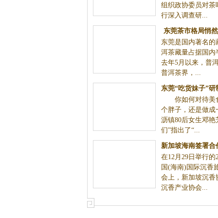
组织政协委员对茶
行深入调查研...
东莞茶市格局悄然
东莞是国内著名的
价格腰斩藏茶
洱茶藏量占据国内
去年5月以来，普
普洱茶界，...
东莞“吃货妹子”
你如何对待美食
打响了
个胖子，还是做成
沥镇80后女生邓艳
们”指出了“...
新加坡海南签署合
在12月29日举行的
产业发
国(海南)国际沉香
会上，新加坡沉香
沉香产业协会...