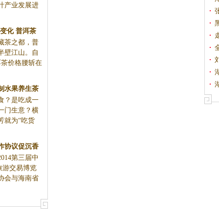
叶产业发展进
变化 普洱茶
藏茶之都，普
异军突起
半壁江山。自
洱茶价格腰斩在
研制水果养生茶
？是吃成一
名堂
一门生意？横
芳就为“吃货
作协议促沉香
2014第三届中
展
旅游交易博览
协会与海南省