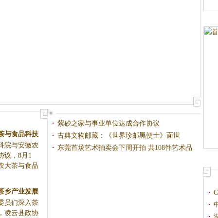
紫砂之家与事业单位达成合作协议
茶与食品科技
古典文物邮藏：《世界珍邮黑便士》面世
科院与安徽农
合作协议
东莞首场艺术拍卖会下周开拍 共108件艺术品
议，8月1
农大茶与食品
茶乡产业发展
委员们深入茶
，凌云县政协