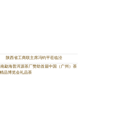
陕西省工商联主席冯钧平莅临泾