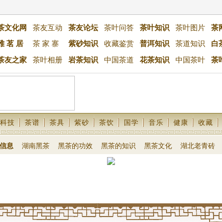
茶文化网
茶友互动
茶友论坛
茶叶问答
茶叶知识
茶叶图片
茶
雅 茗 居
茶 家 寨
紫砂知识
收藏鉴赏
普洱知识
茶道知识
白
茶友之家
茶叶相册
岩茶知识
中国茶道
花茶知识
中国茶叶
茶
科技
茶谱
茶具
紫砂
茶饮
国学
音乐
健康
收藏
信息
湖南黑茶
黑茶的功效
黑茶的知识
黑茶文化
湖北老青砖