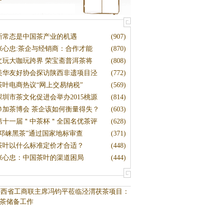
新常态是中国茶产业的机遇
(907)
张心忠:茶企与经销商：合作才能
(870)
文玩大咖玩跨界 荣宝斋普洱茶将
(808)
美华友好协会探访陕西非遗项目泾
(772)
茶叶电商热议“网上交易纳税”
(569)
深圳市茶文化促进会举办2015桃源
(814)
参加茶博会 茶企该如何衡量得失？
(603)
第十一届＂中茶杯＂全国名优茶评
(628)
“邛崃黑茶”通过国家地标审查
(371)
茶叶以什么标准定价才合适？
(448)
张心忠：中国茶叶的渠道困局
(444)