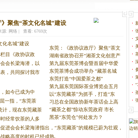
》聚焦“茶文化名城”建设
来源: 网络 | 查看: 6769次
文化名城”建设
东莞：《政协议政厅》聚焦“茶文
播栏目《政协议政
湖南省政协召开“湘茶文化创意产
进会会长梁海潜，以
第九届东莞茶博会暨首届中华爱
茶
东莞茶博会成功举办 “藏茶名城
代表，共同探讨我市
东莞打造“中国爱茶之都”
：
第九届东莞国际茶业博览会五月
展，如今已成为中
举
以“东莞藏茶”为抓手，打造“东
屈一指，“东莞茶
习总在全国政协新年茶话会上高
论
“藏茶之都”惊动东莞政府 市长
统计，现在东莞藏茶
黑茶“东莞仓”何处发力？
平时经常饮茶的人多
促进会会长梁海潜指出，“东莞藏茶”的规模已蔚为壮观，
业战略高度的时机已经成熟。