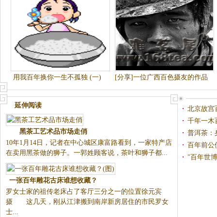
用我百年换你一生不孤独 (一)
[分享]一位广西百色摄友的作品
延伸阅读
北京故宫
黑茶工艺术品市场走俏
千年一木
10年1月14日，记者在中心城区康
普洱茶：
富路看到，一家特产店在卖用黑
百年前公
茶做的狮子。一郭姓顾客说，茶
"百年世
叶和狮子都...
一张百年雕花古床谁想收藏？
罗女士家的祖传老床占了客厅三
(图)
分之一的位置徐元宾摄 这几
天，刚从江津搬到南岸新房居住