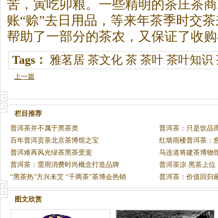
苦，寅吃卯粮。一些精明的茶庄茶商
账“赊”去日用品，等来年茶季时交
帮助了一部分的茶农，又保证了收购
Tags：
雅茗居
茶文化
茶
茶叶
茶叶知识
上一篇
栏目推荐
普洱茶并不属于黑茶类
普洱茶：只是饮品
百年普洱贡茶北京茶博馆之宝
红墙雨楼普洱茶：
普洱难再风光绿茶黑茶受宠
马连道将建茶博物
普洱茶：需用消费时尚概念打造品牌
宝
普洱茶凉 黑茶上位
“黑茶热”方兴未艾 “千两茶”茶博会热销
普洱茶：价值回归
图文欣赏