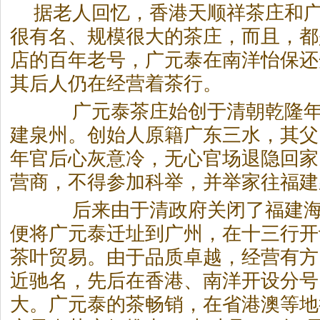
据老人回忆，香港天顺祥茶庄和
很有名、规模很大的茶庄，而且，都
店的百年老号，广元泰在南洋怡保还
其后人仍在经营着茶行。
广元泰茶庄始创于清朝乾隆年
建泉州。创始人原籍广东三水，其父
年官后心灰意冷，无心官场退隐回家
营商，不得参加科举，并举家往福建
后来由于清政府关闭了福建海关
便将广元泰迁址到广州，在十三行开
茶叶贸易。由于品质卓越，经营有方
近驰名，先后在香港、南洋开设分号
大。广元泰的茶畅销，在省港澳等地