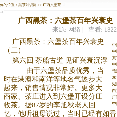
你的位置：
黑茶知识网
>>
广西六堡茶
广西黑茶：六堡茶百年兴衰史
来源: 网络 | 查看: 182
广西
黑茶
：六堡茶百年兴衰史
中
（二）
中
茶
第六回 茶船古道 见证兴衰沉浮
中
由于六堡茶品质优秀，当
“
2
时在港澳和南洋等地名气逐步大
湖
起来，销售情况非常好。
更多大
白
商家、茶庄进入到六堡开设分庄
广
收茶。据87岁的李旭秋老人回
中
忆，他听祖母说过，当时已经有如香