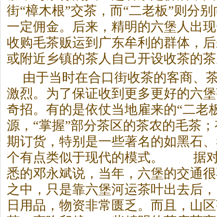
街“樟木根”交茶，而“二老板”则分
一定佣金。后来，精明的六堡人出现
收购毛茶贩运到广东牟利的群体，后
或附近乡镇的茶人自己开设收茶的茶
由于当时在合口街收茶的客商、
激烈。为了保证收到更多更好的六堡
奇招。有的是依仗当地雇来的“二老
源，“掌握”部分茶区的茶农的毛茶
期订货，特别是一些著名的如黑石、
个有点类似于现代的模式。 据对
悉的邓永斌说，当年，六堡的交通很
之中，只是靠六堡河运茶叶出去后，
日用品，物资非常匮乏。而且，山区