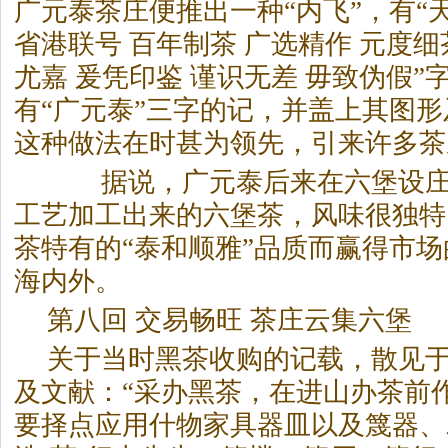
广元泰茶庄便推出一种“内飞”，有“
省港联号 百年制茶 广选精作 元度细
尤嘉 爰凭印鉴 谨识无差 毋致伪假
有“广元泰”三字的记，并盖上其图
这种做法在时甚为领先，引来许多茶
据说，广元泰后来在六堡设庄
工艺加工出来的六堡茶，风味很独特
茶特有的“泰和顺雅”品质而赢得市
海内外。
第八回 交易畅旺 茶庄云集六
关于当时
黑茶
收购的记载，散见
及文献：“采办
黑茶
，在进山办茶前
要择点应用什物家具器皿以及篾器、