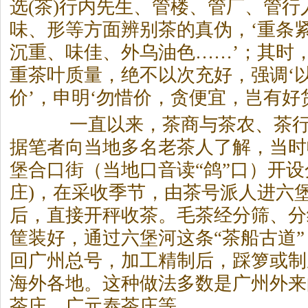
选(茶)行内先生、管楼、管厂、管行
味、形等方面辨别茶的真伪，‘重条
沉重、味佳、外乌油色……’；其时
重茶叶质量，绝不以次充好，强调‘
价’，申明‘勿惜价，贪便宜，岂有好货
一直以来，茶商与茶农、茶行
据笔者向当地多名老茶人了解，当时
堡合口街（当地口音读“鸽”口）开设
庄)，在采收季节，由茶号派人进六
后，直接开秤收茶。毛茶经分筛、分
筐装好，通过六堡河这条“茶船古道
回广州总号，加工精制后，踩箩或制
海外各地。这种做法多数是广州外来
茶庄、广元泰茶庄等。