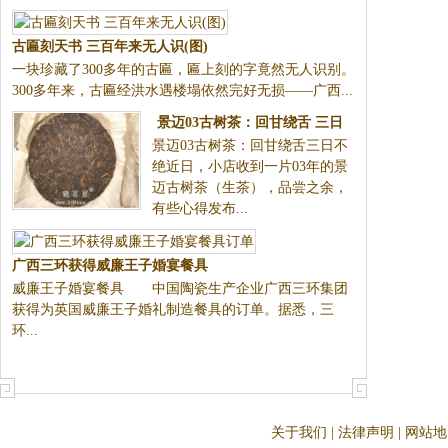
的市民罗女士...
古匾刻天书 三百年来无人识(图)
一块珍藏了300多年的古匾，匾上
刻的字竟然无人识别。300多年
来，古匾经洪水遇楼塌依然完好
无损——广西...
景迈03古树茶：回甘绕舌 三日
景迈03古树茶：回甘绕舌三日不
不绝
绝近日，小店收到一片03年的景
迈古树茶（生茶），品尝之余，
有些心得发布...
广西三环获得威廉王子婚宴餐具
威廉王子婚宴餐具 中国陶瓷
订单
生产企业广西三环集团获得为英
国威廉王子婚礼制造餐具的订
单。据悉，三环...
关于我们
|
法律声明
|
网站地