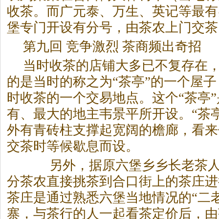
收茶。而广元泰、万生、英记等最有
堡专门开设有分号，由茶农上门交茶
第九回 竞争激烈 茶商频出奇
当时收茶的店铺大多已不复存在
的是当时的称之为“茶亭”的一个屋
时收茶的一个交易地点。这个“茶亭
有、最大的地主韦景平所开设。“茶
外有青砖柱支撑起宽阔的檐廊，看来
交茶时等候歇息而设。
另外，据原六堡乡乡长老茶人
分茶农直接挑茶到合口街上的茶庄进
茶庄是通过熟悉六堡当地情况的“二
寨，与茶行的人一起看茶定价后，由