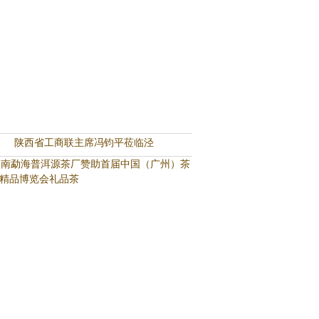
陕西省工商联主席冯钧平莅临泾