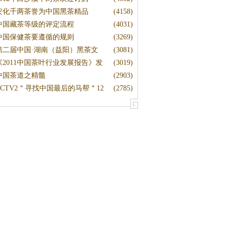
安化千两茶誉为中国黑茶精品
(4158)
中国藏茶等级的评定流程
(4031)
中国保健茶要遵循的规则
(3269)
第二届中国·湖南（益阳）黑茶文
(3081)
《2011中国茶叶行业发展报告》发
(3019)
布
中国茶道之精髓
(2903)
CCTV2＂寻找中国最后的马帮＂12
(2785)