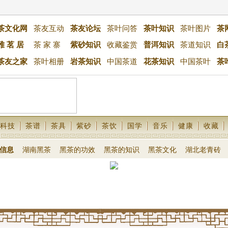
茶文化网
茶友互动
茶友论坛
茶叶问答
茶叶知识
茶叶图片
茶
雅 茗 居
茶 家 寨
紫砂知识
收藏鉴赏
普洱知识
茶道知识
白
茶友之家
茶叶相册
岩茶知识
中国茶道
花茶知识
中国茶叶
茶
科技
茶谱
茶具
紫砂
茶饮
国学
音乐
健康
收藏
信息
湖南黑茶
黑茶的功效
黑茶的知识
黑茶文化
湖北老青砖