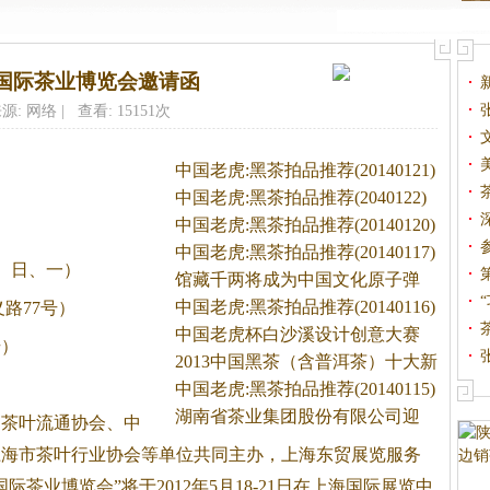
海)国际茶业博览会邀请函
源: 网络 | 查看: 15151次
中国老虎:黑茶拍品推荐(20140121)
中国老虎:黑茶拍品推荐(2040122)
中国老虎:黑茶拍品推荐(20140120)
中国老虎:黑茶拍品推荐(20140117)
、六、日、一）
馆藏千两将成为中国文化原子弹
中国老虎:黑茶拍品推荐(20140116)
路77号）
中国老虎杯白沙溪设计创意大赛
号）
即
2013中国黑茶（含普洱茶）十大新
闻
中国老虎:黑茶拍品推荐(20140115)
湖南省茶业集团股份有限公司迎
国茶叶流通协会、中
新
上海市茶叶行业协会等单位共同主办，上海东贸展览服务
际茶业博览会”将于2012年5月18-21日在上海国际展览中