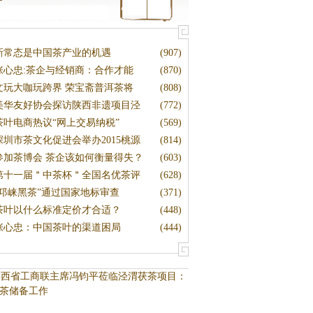
新常态是中国茶产业的机遇
(907)
张心忠:茶企与经销商：合作才能
(870)
文玩大咖玩跨界 荣宝斋普洱茶将
(808)
美华友好协会探访陕西非遗项目泾
(772)
茶叶电商热议“网上交易纳税”
(569)
深圳市茶文化促进会举办2015桃源
(814)
参加茶博会 茶企该如何衡量得失？
(603)
第十一届＂中茶杯＂全国名优茶评
(628)
“邛崃黑茶”通过国家地标审查
(371)
茶叶以什么标准定价才合适？
(448)
张心忠：中国茶叶的渠道困局
(444)